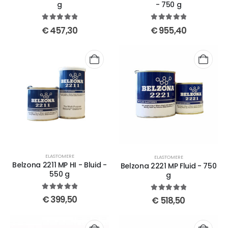
g
- 750 g
5
out of 5
5
out of 5
€
457,30
€
955,40
ELASTOMERE
ELASTOMERE
Belzona 2211 MP HI - Bluid -
Belzona 2221 MP Fluid - 750
550 g
g
5
out of 5
5
out of 5
€
399,50
€
518,50