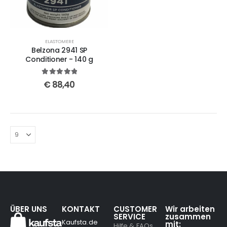
ELASTOMERE
Belzona 2941 SP
Conditioner - 140 g
5
out of 5
€
88,40
ÜBER UNS
KONTAKT
CUSTOMER
Wir arbeiten
SERVICE
zusammen
Kaufsta.de
mit:
Hilfe & FAQs