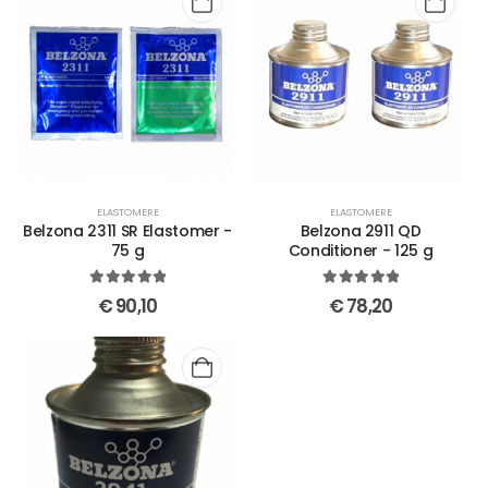
ELASTOMERE
ELASTOMERE
Belzona 2311 SR Elastomer -
Belzona 2911 QD
75 g
Conditioner - 125 g
5
out of 5
5
out of 5
€
90,10
€
78,20