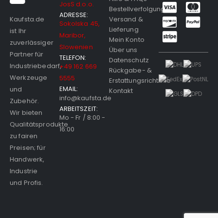
JosS d.o.o.
Bestellverfolgung
ADRESSE:
Versand &
Kaufsta.de
Sokolska 45,
Lieferung
ist Ihr
Maribor,
Mein Konto
zuverlässiger
Slowenien
Über uns
Partner für
TELEFON:
Datenschutz
Industriebedarf,
+49 162 669
Rückgabe- &
Werkzeuge
5555
Erstattungsrichtlinie
EMAIL:
und
Kontakt
info@kaufsta.de
Zubehör.
ARBEITSZEIT:
Wir bieten
Mo - Fr / 8:00 -
Qualitätsprodukte
16:00
zu fairen
Preisen; für
Handwerk,
Industrie
und Profis.