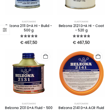
ELASTOMERE
ELASTOMERE
Belzona 2111 D+A HI - Build -
Belzona 2121 D+A HI - Coat
500 g
- 520 g
5
out of 5
5
out of 5
€
467,50
€
467,50
ELASTOMERE
ELASTOMERE
Belzona 2131 D+A Fluid - 500
Belzona 2141 D+A ACR Fluid