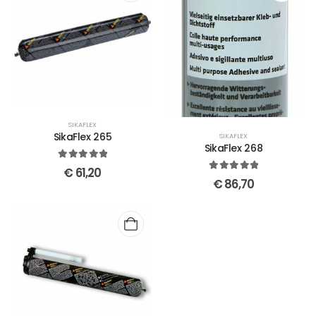
SIKAFLEX
SikaFlex 265
SIKAFLEX
SikaFlex 268
5
out of 5
€
61,20
5
out of 5
€
86,70