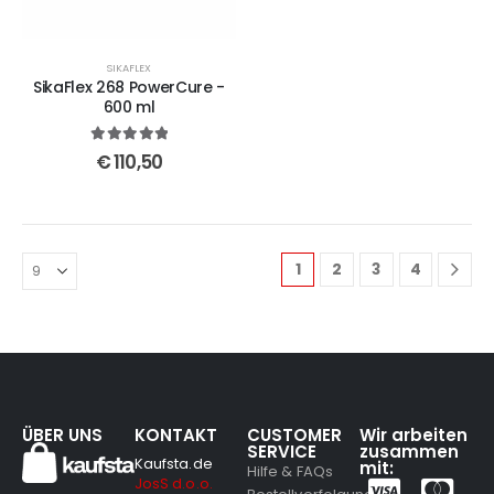
SIKAFLEX
SikaFlex 268 PowerCure -
600 ml
5
out of 5
€
110,50
1
2
3
4
ÜBER UNS
KONTAKT
CUSTOMER
Wir arbeiten
SERVICE
zusammen
Kaufsta.de
mit:
Hilfe & FAQs
JosS d.o.o.