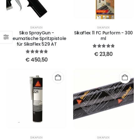
SIKAFLEX
SIKAFLEX
Sika SprayGun -
SikaFlex 11 FC Purform - 300
pneumatische Spritzpistole
ml
für SikaFlex 529 AT
5
out of 5
€
23,80
5
out of 5
€
450,50
SIKAFLEX
SIKAFLEX