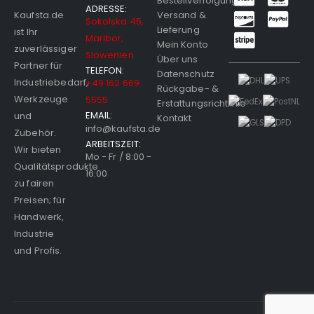
Bestellverfolgung
ADRESSE:
Versand &
Kaufsta.de
Sokolska 45,
Lieferung
ist Ihr
Maribor,
Mein Konto
zuverlässiger
Slowenien
Über uns
Partner für
TELEFON:
Datenschutz
Industriebedarf,
+49 162 669
Rückgabe- &
Werkzeuge
5555
Erstattungsrichtlinie
EMAIL:
und
Kontakt
info@kaufsta.de
Zubehör.
ARBEITSZEIT:
Wir bieten
Mo - Fr / 8:00 -
Qualitätsprodukte
16:00
zu fairen
Preisen; für
Handwerk,
Industrie
und Profis.