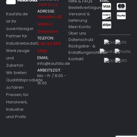
mit:
Hilfe & FAQs
JosS d.o.o.
Bestellverfolgung
ADRESSE:
Versand &
Kaufsta.de
Sokolska 45,
Lieferung
ist Ihr
Maribor,
Mein Konto
zuverlässiger
Slowenien
Über uns
Partner für
TELEFON:
Datenschutz
Industriebedarf,
+49 162 669
Rückgabe- &
Werkzeuge
5555
Erstattungsrichtlinie
EMAIL:
und
Kontakt
info@kaufsta.de
Zubehör.
ARBEITSZEIT:
Wir bieten
Mo - Fr / 8:00 -
Qualitätsprodukte
16:00
zu fairen
Preisen; für
Handwerk,
Industrie
und Profis.