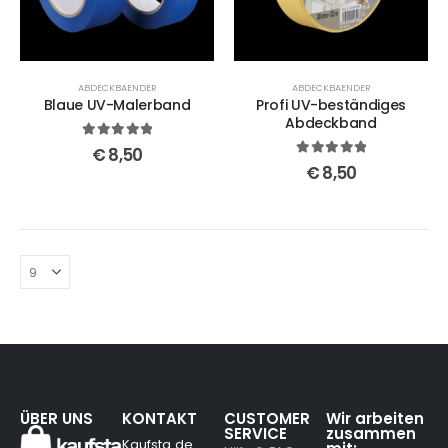
ABDECKBAENDER
ABDECKBAENDER
Blaue UV-Malerband
Profi UV-beständiges
Abdeckband
5
out of 5
€
8,50
5
out of 5
€
8,50
ÜBER UNS
KONTAKT
CUSTOMER
Wir arbeiten
SERVICE
zusammen
Kaufsta.de