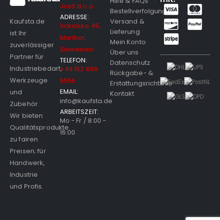
Hilfe & FAQs
JosS d.o.o.
Bestellverfolgung
ADRESSE:
Versand &
Kaufsta.de
Sokolska 45,
Lieferung
ist Ihr
Maribor,
Mein Konto
zuverlässiger
Slowenien
Über uns
Partner für
TELEFON:
Datenschutz
Industriebedarf,
+49 162 669
Rückgabe- &
Werkzeuge
5555
Erstattungsrichtlinie
EMAIL:
und
Kontakt
info@kaufsta.de
Zubehör.
ARBEITSZEIT:
Wir bieten
Mo - Fr / 8:00 -
Qualitätsprodukte
16:00
zu fairen
Preisen; für
Handwerk,
Industrie
und Profis.