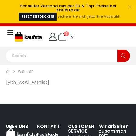
Schneller Versand aus der EU & Top-Preise bei
Kaufsta.de
Sichern Sie sich jetzt Ihre Auswahl!
JETZT ENTDECKEN!
0
WISHLIST
[yith_wcwl_wishlist]
ÜBER UNS
KONTAKT
CUSTOMER
Wir arbeiten
SERVICE
zusammen
Kaufsta.de
mit: