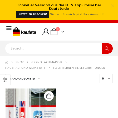
Schneller Versand aus der EU & Top-Preise bei
Kaufsta.de
Sichern Sie sich jetzt Ihre Auswahl!
JETZT ENTDECKEN!
0
SHOP
EDDING LACKMARKER
HAUSHALT UND WERKSTATT
SO ENTFERNEN SIE BESCHRIFTUNGEN