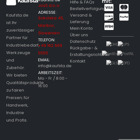
mit:
Hilfe & FAQs
JosS d.o.o.
Bestellverfolgung
ADRESSE:
Versand &
Kaufsta.de
Sokolska 45,
Lieferung
ist Ihr
Maribor,
Mein Konto
zuverlässiger
Slowenien
Über uns
Partner für
TELEFON:
Datenschutz
Industriebedarf,
+49 162 669
Rückgabe- &
Werkzeuge
5555
Erstattungsrichtlinie
EMAIL:
und
Kontakt
info@kaufsta.de
Zubehör.
ARBEITSZEIT:
Wir bieten
Mo - Fr / 8:00 -
Qualitätsprodukte
16:00
zu fairen
Preisen; für
Handwerk,
Industrie
und Profis.