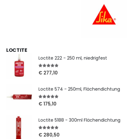
LOCTITE
Loctite 222 - 250 ml, niedrigfest
5
out of 5
€
277,10
Loctite 574 - 250ml, Flächendichtung
5
out of 5
€
175,10
Loctite 5188 - 300ml Flächendichtung
5
out of 5
€
280,50