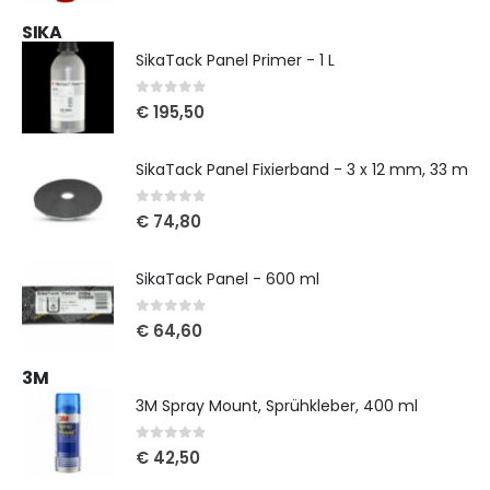
SIKA
SikaTack Panel Primer - 1 L
0
out of 5
€
195,50
SikaTack Panel Fixierband - 3 x 12 mm, 33 m
0
out of 5
€
74,80
SikaTack Panel - 600 ml
0
out of 5
€
64,60
3M
3M Spray Mount, Sprühkleber, 400 ml
0
out of 5
€
42,50