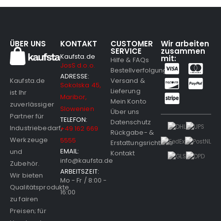
ÜBER UNS
KONTAKT
CUSTOMER
Wir arbeiten
SERVICE
zusammen
Kaufsta.de
mit:
Hilfe & FAQs
JosS d.o.o.
Bestellverfolgung
ADRESSE:
Versand &
Kaufsta.de
Sokolska 45,
Lieferung
ist Ihr
Maribor,
Mein Konto
zuverlässiger
Slowenien
Über uns
Partner für
TELEFON:
Datenschutz
Industriebedarf,
+49 162 669
Rückgabe- &
Werkzeuge
5555
Erstattungsrichtlinie
EMAIL:
und
Kontakt
info@kaufsta.de
Zubehör.
ARBEITSZEIT:
Wir bieten
Mo - Fr / 8:00 -
Qualitätsprodukte
16:00
zu fairen
Preisen; für