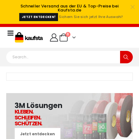
Schneller Versand aus der EU & Top-Preise bei
Kaufsta.de
Sichern Sie sich jetzt Ihre Auswahl!
JETZT ENTDECKEN!
0
3M Lösungen
KLEBEN.
SCHLEIFEN.
SCHÜTZEN.
Jetzt entdecken