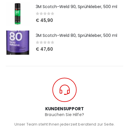
3M Scotch-Weld 90, Sprühkleber, 500 ml
0
out of 5
€
45,90
3M Scotch-Weld 80, Sprühkleber, 500 ml
0
out of 5
€
47,60
KUNDENSUPPORT
Brauchen Sie Hilfe?
Unser Team steht Ihnen jederzeit beratend zur Seite.