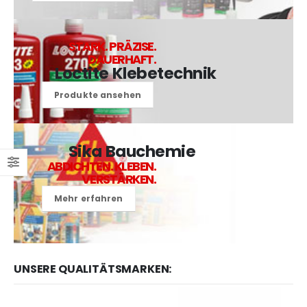
STARK. PRÄZISE.
DAUERHAFT.
Loctite Klebetechnik
Produkte ansehen
Sika Bauchemie
ABDICHTEN. KLEBEN.
VERSTÄRKEN.
Mehr erfahren
UNSERE QUALITÄTSMARKEN: