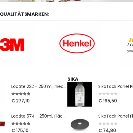
 QUALITÄTSMARKEN:
E
SIKA
Loctite 222 - 250 ml, niedrigfest
SikaTack Panel Pr
5
out of 5
0
out of 5
€
277,10
€
195,50
Loctite 574 - 250ml, Flächendichtung
5
out of 5
0
out of 5
€
175,10
€
74,80