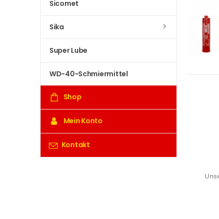
Sicomet
Sika
Super Lube
WD-40-Schmiermittel
Shop
Mein Konto
Kontakt
Unse