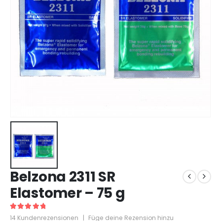
Belzona 2311 SR
Elastomer – 75 g
5
out of 5
14
Kundenrezensionen
|
Füge deine Rezension hinzu