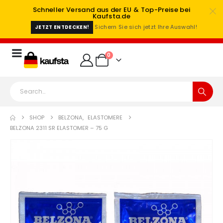
Schneller Versand aus der EU & Top-Preise bei
Kaufsta.de
Sichern Sie sich jetzt Ihre Auswahl!
JETZT ENTDECKEN!
0
SHOP
BELZONA
,
ELASTOMERE
BELZONA 2311 SR ELASTOMER – 75 G