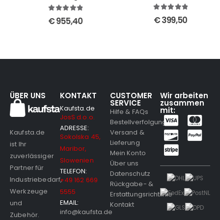
5
out of 5
5
out of 5
€
399,50
€
955,40
ÜBER UNS
KONTAKT
CUSTOMER
Wir arbeiten
SERVICE
zusammen
Kaufsta.de
mit:
Hilfe & FAQs
JosS d.o.o.
Bestellverfolgung
ADRESSE:
Versand &
Kaufsta.de
Sokolska 45,
Lieferung
ist Ihr
Maribor,
Mein Konto
zuverlässiger
Slowenien
Über uns
Partner für
TELEFON:
Datenschutz
Industriebedarf,
+49 162 669
Rückgabe- &
Werkzeuge
5555
Erstattungsrichtlinie
EMAIL:
und
Kontakt
info@kaufsta.de
Zubehör.