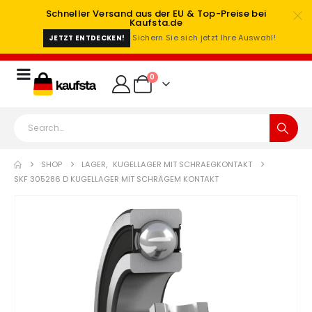
Schneller Versand aus der EU & Top-Preise bei
Kaufsta.de
Sichern Sie sich jetzt Ihre Auswahl!
JETZT ENTDECKEN!
0
SHOP
LAGER
,
KUGELLAGER MIT SCHRAEGKONTAKT
SKF 305286 D KUGELLAGER MIT SCHRÄGEM KONTAKT