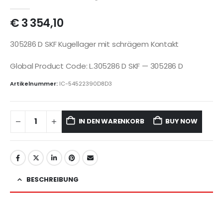
€
3 354,10
305286 D SKF Kugellager mit schrägem Kontakt
Global Product Code: L.305286 D SKF — 305286 D
Artikelnummer:
IC-54522390D8D3
IN DEN WARENKORB
BUY NOW
BESCHREIBUNG