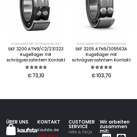
KUGELLAGER MIT SCHRAEGKONTAKT
KUGELLAGER MIT SCHRAEGKONTAKT
SKF 3200 ATN9/C2/231323
SKF 3205 ATN9/305563A
Kugellager mit
Kugellager mit
schrägverzahntem Kontakt
schrägverzahntem Kontakt
5
out of 5
5
out of 5
€
73,10
€
103,70
ÜBER UNS
KONTAKT
CUSTOMER
Wir arbeiten
SERVICE
zusammen
Kaufsta.de
mit:
Hilfe & FAQs
JosS d.o.o.