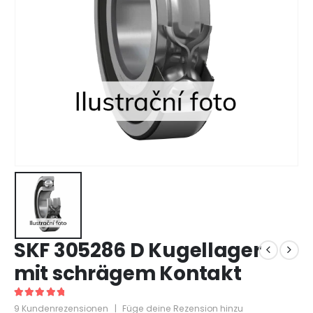
SKF 305286 D Kugellager
mit schrägem Kontakt
5
out of 5
9
Kundenrezensionen
|
Füge deine Rezension hinzu