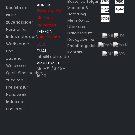
Bestellverfolgung
ADRESSE:
Versand &
Kaufsta.de
Sokolska 45,
Lieferung
ist Ihr
Maribor,
Mein Konto
zuverlässiger
Slowenien
Über uns
Partner für
TELEFON:
Datenschutz
Industriebedarf,
+49 162 669
Rückgabe- &
Werkzeuge
5555
Erstattungsrichtlinie
EMAIL:
und
Kontakt
info@kaufsta.de
Zubehör.
ARBEITSZEIT:
Wir bieten
Mo - Fr / 8:00 -
Qualitätsprodukte
16:00
zu fairen
Preisen; für
Handwerk,
Industrie
und Profis.