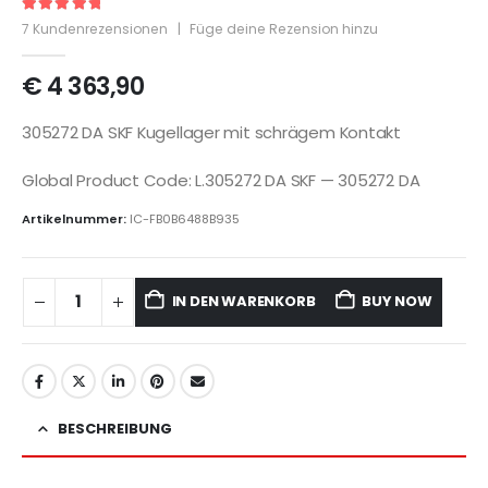
5
out of 5
7
Kundenrezensionen
|
Füge deine Rezension hinzu
€
4 363,90
305272 DA SKF Kugellager mit schrägem Kontakt
Global Product Code: L.305272 DA SKF — 305272 DA
Artikelnummer:
IC-FB0B6488B935
IN DEN WARENKORB
BUY NOW
BESCHREIBUNG