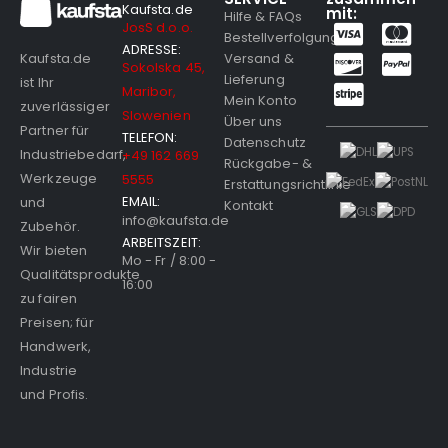
Kaufsta.de
mit:
Hilfe & FAQs
JosS d.o.o.
Bestellverfolgung
ADRESSE:
Versand &
Kaufsta.de
Sokolska 45,
Lieferung
ist Ihr
Maribor,
Mein Konto
zuverlässiger
Slowenien
Über uns
Partner für
TELEFON:
Datenschutz
Industriebedarf,
+49 162 669
Rückgabe- &
Werkzeuge
5555
Erstattungsrichtlinie
EMAIL:
und
Kontakt
info@kaufsta.de
Zubehör.
ARBEITSZEIT:
Wir bieten
Mo - Fr / 8:00 -
Qualitätsprodukte
16:00
zu fairen
Preisen; für
Handwerk,
Industrie
und Profis.