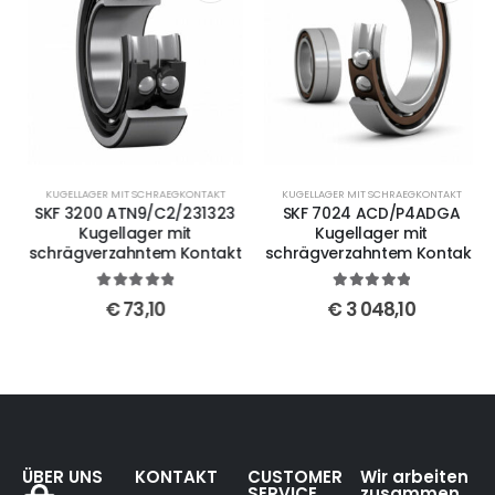
KUGELLAGER MIT SCHRAEGKONTAKT
KUGELLAGER MIT SCHRAEGKONTAKT
SKF 3200 ATN9/C2/231323
SKF 7024 ACD/P4ADGA
Kugellager mit
Kugellager mit
schrägverzahntem Kontakt
schrägverzahntem Kontakt
5
out of 5
5
out of 5
€
73,10
€
3 048,10
ÜBER UNS
KONTAKT
CUSTOMER
Wir arbeiten
SERVICE
zusammen