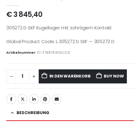
€
3 845,40
305272 D SKF Kugellager mit schrägem Kontakt
Global Product Code: L.305272 D SKF — 305272 D
Artikelnummer:
IC-F7E87A30ACC0
IN DEN WARENKORB
BUY NOW
BESCHREIBUNG