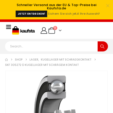
Schneller Versand aus der EU & Top-Preise bei
Kaufsta.de
Sichern Sie sich jetzt Ihre Auswahl!
JETZT ENTDECKEN!
0
SHOP
LAGER
,
KUGELLAGER MIT SCHRAEGKONTAKT
SKF 305272 D KUGELLAGER MIT SCHRÄGEM KONTAKT