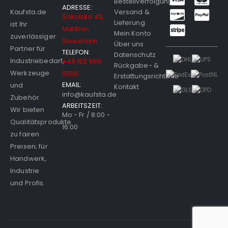
Bestellverfolgung
ADRESSE:
Versand &
Kaufsta.de
Sokolska 45,
Lieferung
ist Ihr
Maribor,
Mein Konto
zuverlässiger
Slowenien
Über uns
Partner für
TELEFON:
Datenschutz
Industriebedarf,
+49 162 669
Rückgabe- &
Werkzeuge
5555
Erstattungsrichtlinie
EMAIL:
und
Kontakt
info@kaufsta.de
Zubehör.
ARBEITSZEIT:
Wir bieten
Mo - Fr / 8:00 -
Qualitätsprodukte
16:00
zu fairen
Preisen; für
Handwerk,
Industrie
und Profis.