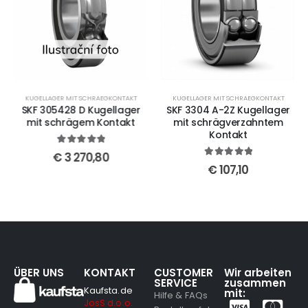
KUGELLAGER MIT SCHRAEGKONTAKT
KUGELLAGER MIT SCHRAEGKONTAKT
SKF 305428 D Kugellager
SKF 3304 A-2Z Kugellager
mit schrägem Kontakt
mit schrägverzahntem
Kontakt
5
out of 5
€
3 270,80
5
out of 5
€
107,10
ÜBER UNS
KONTAKT
CUSTOMER
Wir arbeiten
SERVICE
zusammen
Kaufsta.de
mit:
Hilfe & FAQs
JosS d.o.o.