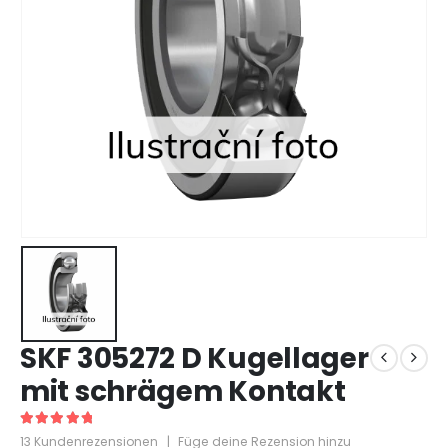
SKF 305272 D Kugellager
mit schrägem Kontakt
5
out of 5
13
Kundenrezensionen
|
Füge deine Rezension hinzu