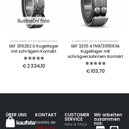
KUGELLAGER MIT SCHRAEGKONTAKT
KUGELLAGER MIT SCHRAEGKONTAKT
SKF 305262 D Kugellager
SKF 3205 ATN9/305563A
mit schrägem Kontakt
Kugellager mit
schrägverzahntem Kontakt
5
out of 5
€
2 334,10
5
out of 5
€
103,70
ÜBER UNS
KONTAKT
CUSTOMER
Wir arbeiten
SERVICE
zusammen
Kaufsta.de
mit:
Hilfe & FAQs
JosS d.o.o.