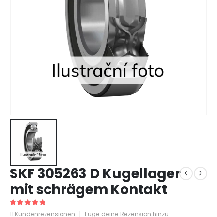
SKF 305263 D Kugellager
mit schrägem Kontakt
5
out of 5
11
Kundenrezensionen
|
Füge deine Rezension hinzu