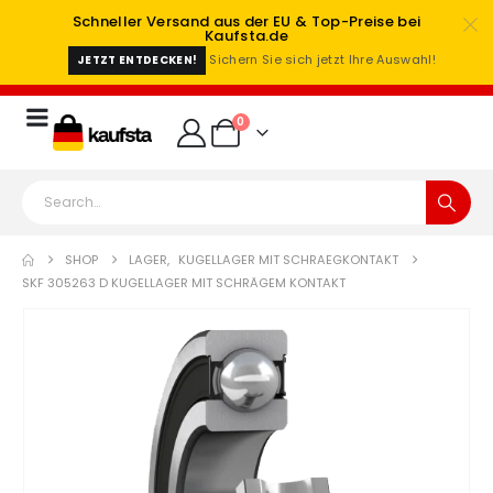
Schneller Versand aus der EU & Top-Preise bei
Kaufsta.de
Sichern Sie sich jetzt Ihre Auswahl!
JETZT ENTDECKEN!
0
SHOP
LAGER
,
KUGELLAGER MIT SCHRAEGKONTAKT
SKF 305263 D KUGELLAGER MIT SCHRÄGEM KONTAKT