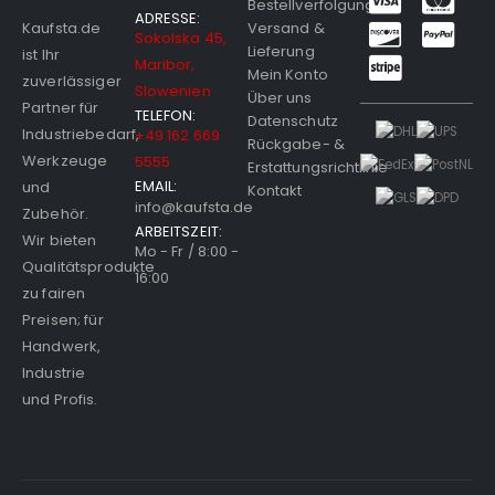
Bestellverfolgung
ADRESSE:
Versand &
Kaufsta.de
Sokolska 45,
Lieferung
ist Ihr
Maribor,
Mein Konto
zuverlässiger
Slowenien
Über uns
Partner für
TELEFON:
Datenschutz
Industriebedarf,
+49 162 669
Rückgabe- &
Werkzeuge
5555
Erstattungsrichtlinie
EMAIL:
und
Kontakt
info@kaufsta.de
Zubehör.
ARBEITSZEIT:
Wir bieten
Mo - Fr / 8:00 -
Qualitätsprodukte
16:00
zu fairen
Preisen; für
Handwerk,
Industrie
und Profis.