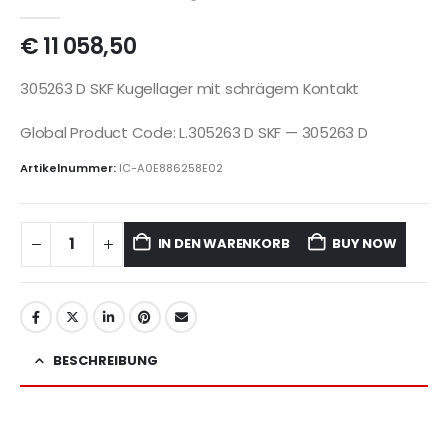
€
11 058,50
305263 D SKF Kugellager mit schrägem Kontakt
Global Product Code: L.305263 D SKF — 305263 D
Artikelnummer:
IC-A0E886258E02
IN DEN WARENKORB
BUY NOW
BESCHREIBUNG