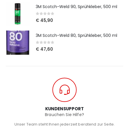
3M Scotch-Weld 90, Sprühkleber, 500 ml
0
out of 5
€
45,90
3M Scotch-Weld 80, Sprühkleber, 500 ml
0
out of 5
€
47,60
KUNDENSUPPORT
Brauchen Sie Hilfe?
Unser Team steht Ihnen jederzeit beratend zur Seite.