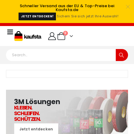
Schneller Versand aus der EU & Top-Preise bei
Kaufsta.de
Sichern Sie sich jetzt Ihre Auswahl!
JETZT ENTDECKEN!
0
3M Lösungen
KLEBEN.
SCHLEIFEN.
SCHÜTZEN.
Jetzt entdecken