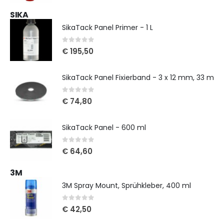
SIKA
SikaTack Panel Primer - 1 L
0
out of 5
€
195,50
SikaTack Panel Fixierband - 3 x 12 mm, 33 m
0
out of 5
€
74,80
SikaTack Panel - 600 ml
0
out of 5
€
64,60
3M
3M Spray Mount, Sprühkleber, 400 ml
0
out of 5
€
42,50