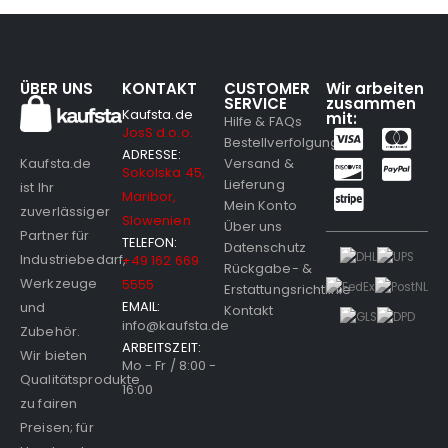
ÜBER UNS
KONTAKT
CUSTOMER
Wir arbeiten
SERVICE
zusammen
Kaufsta.de
mit:
Hilfe & FAQs
JosS d.o.o.
Bestellverfolgung
ADRESSE:
Versand &
Kaufsta.de
Sokolska 45,
Lieferung
ist Ihr
Maribor,
Mein Konto
zuverlässiger
Slowenien
Über uns
Partner für
TELEFON:
Datenschutz
Industriebedarf,
+49 162 669
Rückgabe- &
Werkzeuge
5555
Erstattungsrichtlinie
EMAIL:
und
Kontakt
info@kaufsta.de
Zubehör.
ARBEITSZEIT:
Wir bieten
Mo - Fr / 8:00 -
Qualitätsprodukte
16:00
zu fairen
Preisen; für