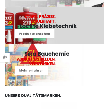
STARK. PRÄZISE.
DAUERHAFT.
Loctite Klebetechnik
Produkte ansehen
Sika Bauchemie
ABDICHTEN. KLEBEN.
VERSTÄRKEN.
Mehr erfahren
UNSERE QUALITÄTSMARKEN: