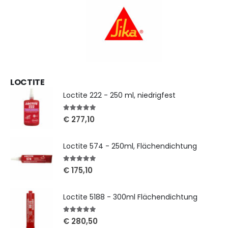
LOCTITE
Loctite 222 - 250 ml, niedrigfest
5
out of 5
€
277,10
Loctite 574 - 250ml, Flächendichtung
5
out of 5
€
175,10
Loctite 5188 - 300ml Flächendichtung
5
out of 5
€
280,50