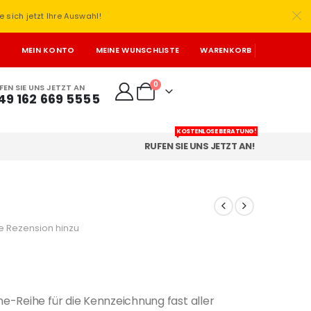
e sich jetzt Ihre Auswahl!
T
MEIN KONTO
MEINE WUNSCHLISTE
WARENKORB
0
FEN SIE UNS JETZT AN
49 162 669 5555
KOSTENLOSE BERATUNG!
RUFEN SIE UNS JETZT AN!
e Rezension hinzu
-Reihe für die Kennzeichnung fast aller