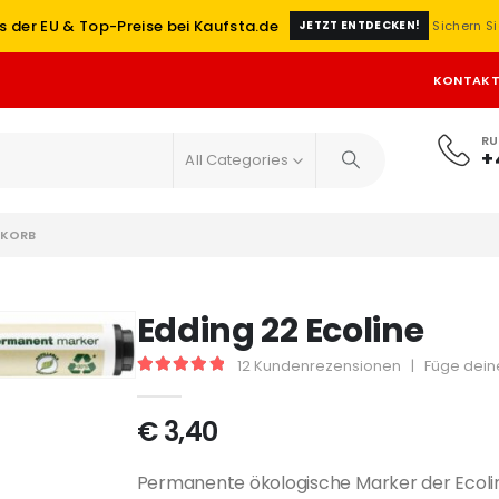
s der EU & Top-Preise bei Kaufsta.de
Sichern Si
JETZT ENTDECKEN!
KONTAK
RU
+
All Categories
KORB
Edding 22 Ecoline
12
Kundenrezensionen
|
Füge dein
5
out of 5
€
3,40
Permanente ökologische Marker der Ecoline