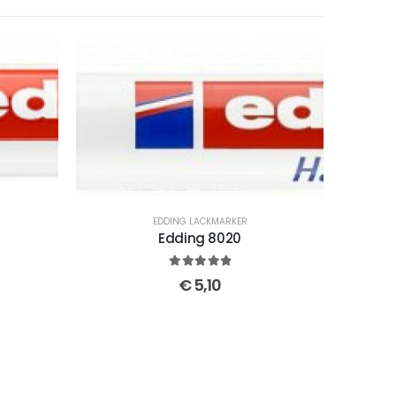
EDDING LACKMARKER
Edding 8020
5
out of 5
€
5,10