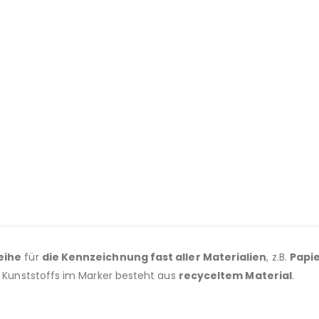
eihe
für
die Kennzeichnung fast aller Materialien
, z.B.
Papie
Kunststoffs im Marker besteht aus
recyceltem Material
.