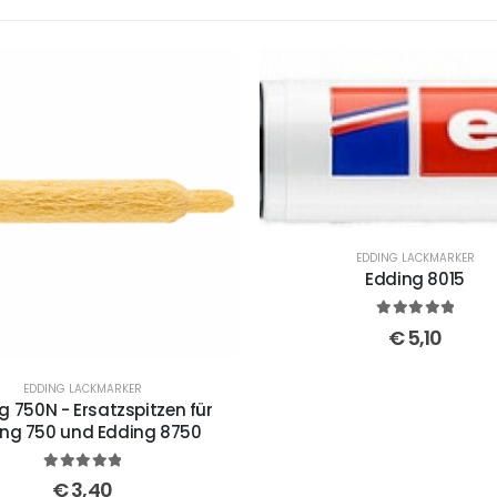
EDDING LACKMARKER
Edding 8015
5
out of 5
€
5,10
EDDING LACKMARKER
g 750N - Ersatzspitzen für
ng 750 und Edding 8750
5
out of 5
€
3,40