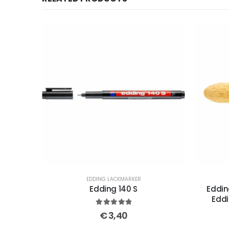
EDDING LACKMARKER
Edding 140 S
Eddin
Eddi
5
out of 5
€
3,40