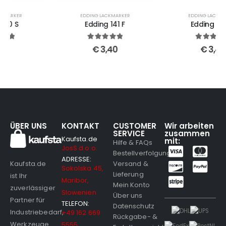
EDDING LACKMARKER
EDDING LACKMARKER
Edding 141 F
Edding 142 M
5
out of 5
5
out of 5
€
3,40
€
3,40
ÜBER UNS
KONTAKT
CUSTOMER
Wir arbeiten
SERVICE
zusammen
Kaufsta.de
mit:
Hilfe & FAQs
JosS d.o.o.
Bestellverfolgung
ADRESSE:
Versand &
Kaufsta.de
Sokolska 45,
Lieferung
ist Ihr
Maribor,
Mein Konto
zuverlässiger
Slowenien
Über uns
Partner für
TELEFON:
Datenschutz
Industriebedarf,
+49 162 669
Rückgabe- &
Werkzeuge
5555