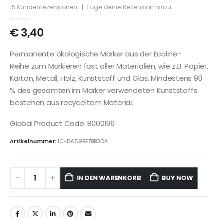
5
out of 5
15
Kundenrezensionen
|
Füge deine Rezension hinzu
€
3,40
Permanente ökologische Marker aus der Ecoline-
Reihe zum Markieren fast aller Materialien, wie z.B. Papier,
Karton, Metall, Holz, Kunststoff und Glas. Mindestens 90
% des gesamten im Marker verwendeten Kunststoffs
bestehen aus recyceltem Material.
Global Product Code: 8000196
Artikelnummer:
IC-DAD9BE7BB3DA
IN DEN WARENKORB
BUY NOW