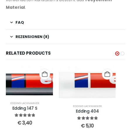
Material
.
FAQ
REZENSIONEN (8)
RELATED PRODUCTS
EDDING LACKMARKER
EDDING LACKMARKER
Edding 404
Edding 8015
5
out of 5
5
out of 5
€
5,10
€
5,10