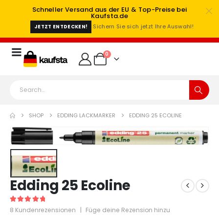
Schneller Versand aus der EU & Top-Preise bei
Kaufsta.de
Sichern Sie sich jetzt Ihre Auswahl!
JETZT ENTDECKEN!
0
SHOP
EDDING LACKMARKER
EDDING 25 ECOLINE
Edding 25 Ecoline
5
out of 5
8
Kundenrezensionen
|
Füge deine Rezension hinzu