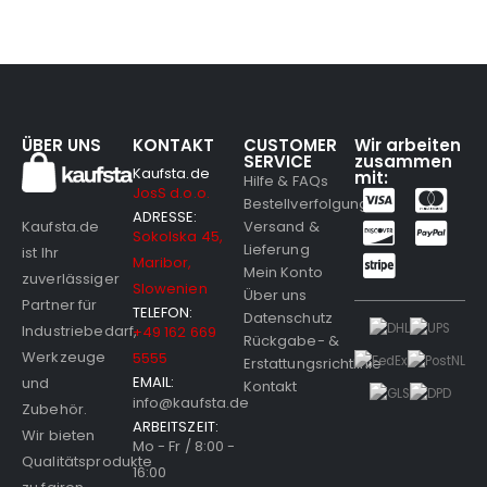
ÜBER UNS
KONTAKT
CUSTOMER
Wir arbeiten
SERVICE
zusammen
Kaufsta.de
mit:
Hilfe & FAQs
JosS d.o.o.
Bestellverfolgung
ADRESSE:
Versand &
Kaufsta.de
Sokolska 45,
Lieferung
ist Ihr
Maribor,
Mein Konto
zuverlässiger
Slowenien
Über uns
Partner für
TELEFON:
Datenschutz
Industriebedarf,
+49 162 669
Rückgabe- &
Werkzeuge
5555
Erstattungsrichtlinie
EMAIL:
und
Kontakt
info@kaufsta.de
Zubehör.
ARBEITSZEIT:
Wir bieten
Mo - Fr / 8:00 -
Qualitätsprodukte
16:00