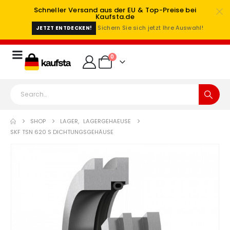
Schneller Versand aus der EU & Top-Preise bei
Kaufsta.de
Sichern Sie sich jetzt Ihre Auswahl!
JETZT ENTDECKEN!
0
SHOP
LAGER
,
LAGERGEHAEUSE
SKF TSN 620 S DICHTUNGSGEHÄUSE