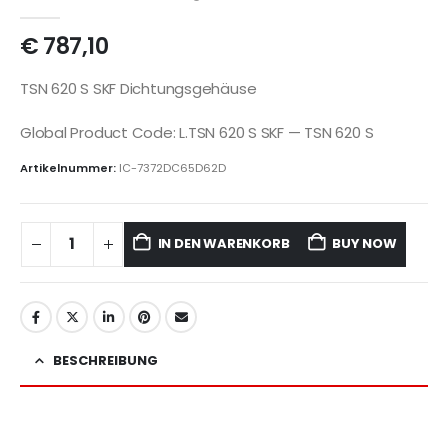
€
787,10
TSN 620 S SKF Dichtungsgehäuse
Global Product Code: L.TSN 620 S SKF — TSN 620 S
Artikelnummer:
IC-7372DC65D62D
IN DEN WARENKORB
BUY NOW
BESCHREIBUNG