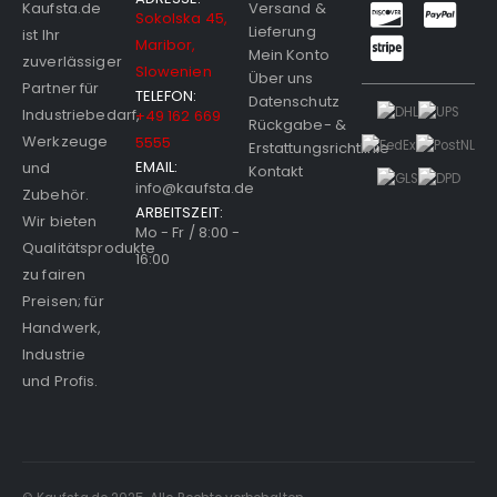
Versand &
Kaufsta.de
Sokolska 45,
Lieferung
ist Ihr
Maribor,
Mein Konto
zuverlässiger
Slowenien
Über uns
Partner für
TELEFON:
Datenschutz
Industriebedarf,
+49 162 669
Rückgabe- &
Werkzeuge
5555
Erstattungsrichtlinie
EMAIL:
und
Kontakt
info@kaufsta.de
Zubehör.
ARBEITSZEIT:
Wir bieten
Mo - Fr / 8:00 -
Qualitätsprodukte
16:00
zu fairen
Preisen; für
Handwerk,
Industrie
und Profis.