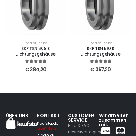
LAGERGEHAEUSE
LAGERGEHAEUSE
SKF TSN 608 S
SKF TSN 610 S
Dichtungsgehäuse
Dichtungsgehäuse
5
out of 5
5
out of 5
€
384,20
€
367,20
ÜBER UNS
KONTAKT
CUSTOMER
Wir arbeiten
SERVICE
zusammen
Kaufsta.de
mit:
Hilfe & FAQs
JosS d.o.o.
Bestellverfolgung
ADRESSE: