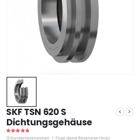
SKF TSN 620 S
Dichtungsgehäuse
5
out of 5
12
Kundenrezensionen
|
Füge deine Rezension hinzu