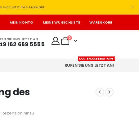
e sich jetzt Ihre Auswahl!
T
MEIN KONTO
MEINE WUNSCHLISTE
WARENKORB
0
FEN SIE UNS JETZT AN
49 162 669 5555
KOSTENLOSE BERATUNG!
RUFEN SIE UNS JETZT AN!
ung des
 Rezension hinzu