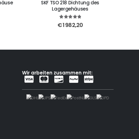
ehäuse
SKF TSO 218 Dichtung des
Lagergehäuses
5
out of 5
€
1 982,20
Wir arbeiten zusammen mit: