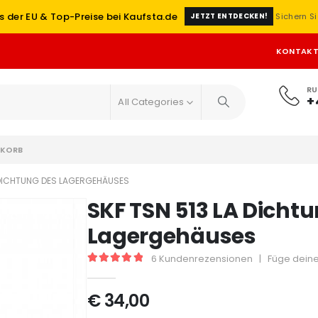
s der EU & Top-Preise bei Kaufsta.de
Sichern Si
JETZT ENTDECKEN!
KONTAK
RU
+
All Categories
KORB
 DICHTUNG DES LAGERGEHÄUSES
SKF TSN 513 LA Dicht
Lagergehäuses
6
Kundenrezensionen
|
Füge deine
5
out of 5
€
34,00