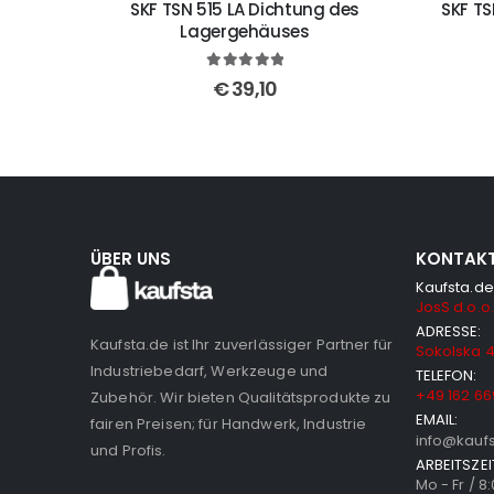
SKF TSN 515 LA Dichtung des
SKF T
Lagergehäuses
5
out of 5
€
39,10
ÜBER UNS
KONTAK
Kaufsta.de
JosS d.o.o.
ADRESSE:
Kaufsta.de ist Ihr zuverlässiger Partner für
Sokolska 4
Industriebedarf, Werkzeuge und
TELEFON:
+49 162 66
Zubehör. Wir bieten Qualitätsprodukte zu
EMAIL:
fairen Preisen; für Handwerk, Industrie
info@kauf
und Profis.
ARBEITSZEI
Mo - Fr / 8