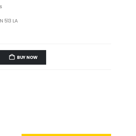
s
N 513 LA
BUY NOW