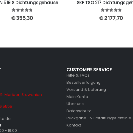
SN 519 S Dichtungsgehäuse
SKF TSO 217 Dichtungsg
5
out of 5
5
out of 5
€
355,30
€
2 177,70
T
CUSTOMER SERVICE
Hilfe & FAQs
Bestellverfolgung
Versand & Lieferung
5, Maribor, Slowenien
Mein Konto
Über uns
9 5555
Datenschutz
Rückgabe- & Erstattungsrichtlinie
sta.de
T:
Kontakt
:00 - 16:00