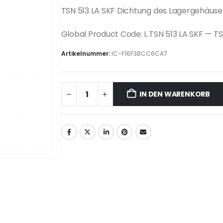
TSN 513 LA SKF Dichtung des Lagergehäuse
Global Product Code: L.TSN 513 LA SKF — TS
Artikelnummer:
IC-F16F3BCC6CA7
IN DEN WARENKORB