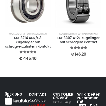
KUGELLAGER MIT SCHRAEGKONTAKT
KUGELLAGER MIT SCHRAEGKONTAKT
SKF 3214 ANR/C3
SKF 3307 A-2Z Kugellager
Kugellager mit
mit schrägem Kontakt
schrägverzahntem Kontakt
5
out of 5
€
146,20
5
out of 5
€
445,40
ÜBER UNS
KONTAKT
CUSTOMER
Wir arbeiten
SERVICE
zusammen
Kaufsta.de
mit:
Hilfe & FAQs
JosS d.o.o.