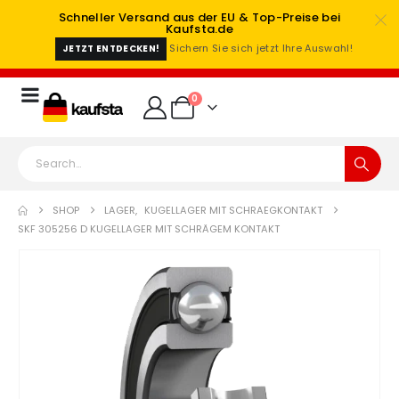
Schneller Versand aus der EU & Top-Preise bei
Kaufsta.de
Sichern Sie sich jetzt Ihre Auswahl!
JETZT ENTDECKEN!
0
SHOP
LAGER
,
KUGELLAGER MIT SCHRAEGKONTAKT
SKF 305256 D KUGELLAGER MIT SCHRÄGEM KONTAKT