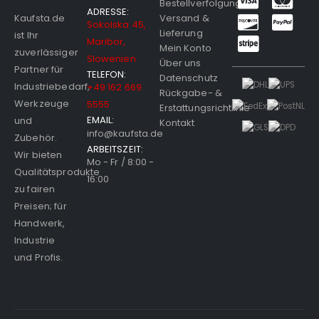
Bestellverfolgung
ADRESSE:
Versand &
Kaufsta.de
Sokolska 45,
Lieferung
ist Ihr
Maribor,
Mein Konto
zuverlässiger
Slowenien
Über uns
Partner für
TELEFON:
Datenschutz
Industriebedarf,
+49 162 669
Rückgabe- &
Werkzeuge
5555
Erstattungsrichtlinie
EMAIL:
und
Kontakt
info@kaufsta.de
Zubehör.
ARBEITSZEIT:
Wir bieten
Mo - Fr / 8:00 -
Qualitätsprodukte
16:00
zu fairen
Preisen; für
Handwerk,
Industrie
und Profis.