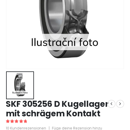
SKF 305256 D Kugellager
mit schrägem Kontakt
5
out of 5
10
Kundenrezensionen
|
Füge deine Rezension hinzu