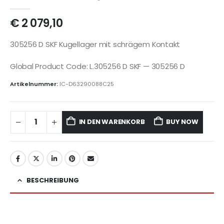
€
2 079,10
305256 D SKF Kugellager mit schrägem Kontakt
Global Product Code: L.305256 D SKF — 305256 D
Artikelnummer:
IC-D63290088C25
IN DEN WARENKORB
BUY NOW
BESCHREIBUNG