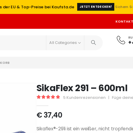
s der EU & Top-Preise bei Kaufsta.de
Sichern Si
JETZT ENTDECKEN!
KONTAK
RU
+
All Categories
KORB
SikaFlex 291 – 600ml
5
Kundenrezensionen
|
Füge deine
5
out of 5
€
37,40
Sikaflex®-291i ist ein weißer, nicht tropfend