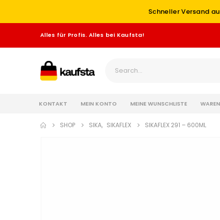
Schneller Versand au
Alles für Profis. Alles bei Kaufsta!
KONTAKT
MEIN KONTO
MEINE WUNSCHLISTE
WAREN
SHOP
SIKA
,
SIKAFLEX
SIKAFLEX 291 – 600ML