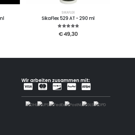
SIKAFLEX
ml
SikaFlex 529 AT - 290 ml
5
out of 5
€
49,30
Wir arbeiten zusammen mit: