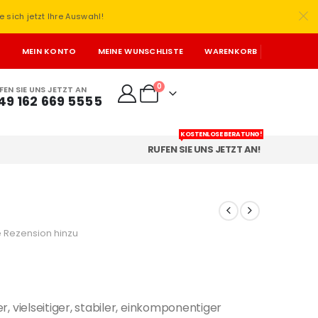
e sich jetzt Ihre Auswahl!
T
MEIN KONTO
MEINE WUNSCHLISTE
WARENKORB
0
FEN SIE UNS JETZT AN
49 162 669 5555
KOSTENLOSE BERATUNG!
RUFEN SIE UNS JETZT AN!
 Rezension hinzu
er, vielseitiger, stabiler, einkomponentiger