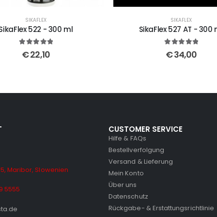
SIKAFLEX
SIKAFLEX
SikaFlex 522 - 300 ml
SikaFlex 527 AT - 300 
5
out of 5
5
out of 5
€
22,10
€
34,00
T
CUSTOMER SERVICE
Hilfe & FAQs
Bestellverfolgung
Versand & Lieferung
5, Maribor, Slowenien
Mein Konto
Über uns
9 5555
Datenschutz
Rückgabe- & Erstattungsrichtlinie
sta.de