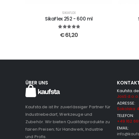
SIKAFLEX
SikaFlex 252 - 600 ml
5
out of 5
€
61,20
ÜBER UNS
KONTAK
Kaufsta.de
JosS d.o.o.
ADRESSE:
Kaufsta.de ist Ihr zuverlässiger Partner für
Sokolska 4
Industriebedarf, Werkzeuge und
TELEFON:
+49 162 66
Zubehör. Wir bieten Qualitätsprodukte zu
EMAIL:
fairen Preisen; für Handwerk, Industrie
info@kauf
und Profis.