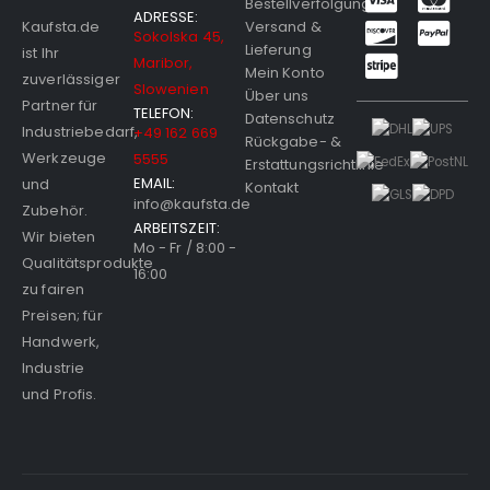
Bestellverfolgung
ADRESSE:
Versand &
Kaufsta.de
Sokolska 45,
Lieferung
ist Ihr
Maribor,
Mein Konto
zuverlässiger
Slowenien
Über uns
Partner für
TELEFON:
Datenschutz
Industriebedarf,
+49 162 669
Rückgabe- &
Werkzeuge
5555
Erstattungsrichtlinie
EMAIL:
und
Kontakt
info@kaufsta.de
Zubehör.
ARBEITSZEIT:
Wir bieten
Mo - Fr / 8:00 -
Qualitätsprodukte
16:00
zu fairen
Preisen; für
Handwerk,
Industrie
und Profis.