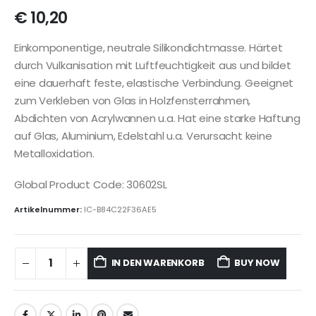
€
10,20
Einkomponentige, neutrale Silikondichtmasse. Härtet
durch Vulkanisation mit Luftfeuchtigkeit aus und bildet
eine dauerhaft feste, elastische Verbindung. Geeignet
zum Verkleben von Glas in Holzfensterrahmen,
Abdichten von Acrylwannen u.a. Hat eine starke Haftung
auf Glas, Aluminium, Edelstahl u.a. Verursacht keine
Metalloxidation.
Global Product Code: 30602SL
Artikelnummer:
IC-B84C22F36AE5
IN DEN WARENKORB
BUY NOW