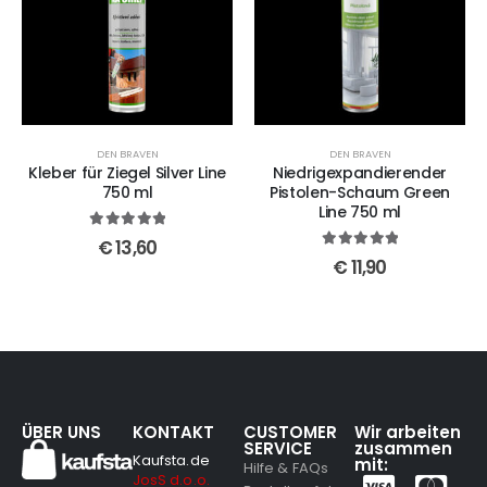
DEN BRAVEN
DEN BRAVEN
Kleber für Ziegel Silver Line
Niedrigexpandierender
750 ml
Pistolen-Schaum Green
Line 750 ml
5
out of 5
€
13,60
5
out of 5
€
11,90
ÜBER UNS
KONTAKT
CUSTOMER
Wir arbeiten
SERVICE
zusammen
Kaufsta.de
mit:
Hilfe & FAQs
JosS d.o.o.