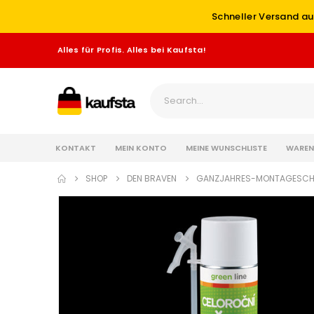
Schneller Versand au
Alles für Profis. Alles bei Kaufsta!
KONTAKT
MEIN KONTO
MEINE WUNSCHLISTE
WAREN
SHOP
DEN BRAVEN
GANZJAHRES-MONTAGESCHAU