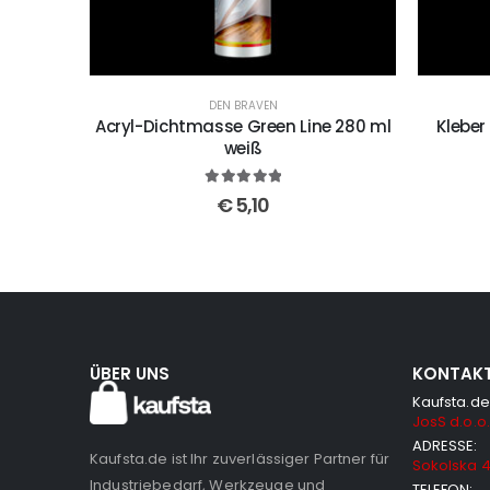
DEN BRAVEN
Acryl-Dichtmasse Green Line 280 ml
Kleber 
weiß
5
out of 5
€
5,10
ÜBER UNS
KONTAK
Kaufsta.de
JosS d.o.o.
ADRESSE:
Kaufsta.de ist Ihr zuverlässiger Partner für
Sokolska 4
Industriebedarf, Werkzeuge und
TELEFON: