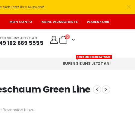
e sich jetzt Ihre Auswahl!
T
MEIN KONTO
MEINE WUNSCHLISTE
WARENKORB
0
FEN SIE UNS JETZT AN
49 162 669 5555
KOSTENLOSE BERATUNG!
RUFEN SIE UNS JETZT AN!
schaum Green Line
e Rezension hinzu