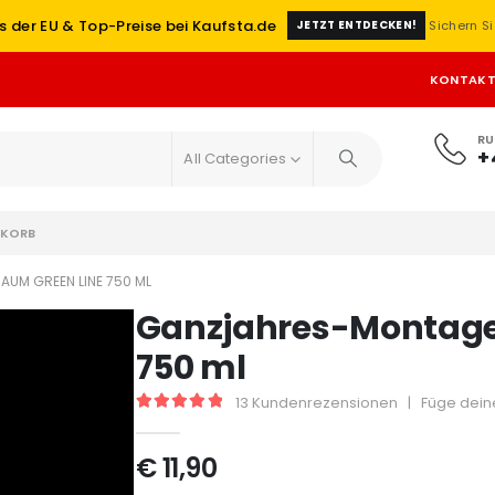
s der EU & Top-Preise bei Kaufsta.de
Sichern Si
JETZT ENTDECKEN!
KONTAK
RU
+
All Categories
KORB
M GREEN LINE 750 ML
Ganzjahres-Montage
750 ml
13
Kundenrezensionen
|
Füge dein
5
out of 5
€
11,90