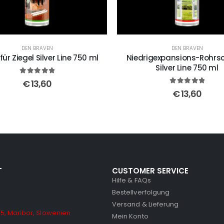
DEN BRAVEN
DEN BRAVEN
für Ziegel Silver Line 750 ml
Niedrigexpansions-Rohr
Silver Line 750 ml
5
out of 5
€
13,60
5
out of 5
€
13,60
T
CUSTOMER SERVICE
Hilfe & FAQs
Bestellverfolgung
Versand & Lieferung
5, Maribor, Slowenien
Mein Konto