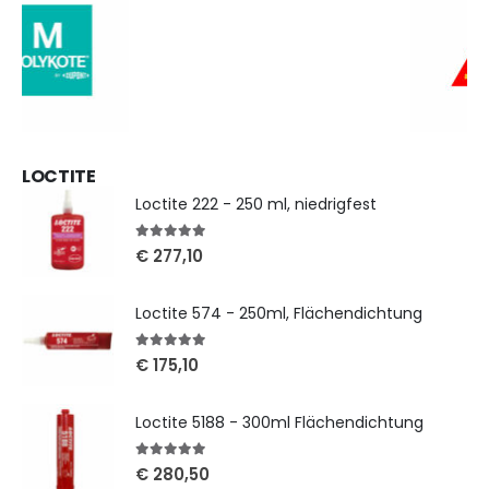
LOCTITE
Loctite 222 - 250 ml, niedrigfest
5
out of 5
€
277,10
Loctite 574 - 250ml, Flächendichtung
5
out of 5
€
175,10
Loctite 5188 - 300ml Flächendichtung
5
out of 5
€
280,50