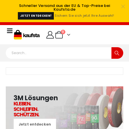
Schneller Versand aus der EU & Top-Preise bei
Kaufsta.de
Sichern Sie sich jetzt Ihre Auswahl!
JETZT ENTDECKEN!
0
3M Lösungen
KLEBEN.
SCHLEIFEN.
SCHÜTZEN.
Jetzt entdecken