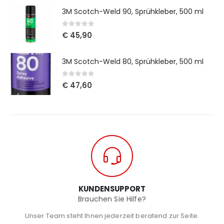
3M Scotch-Weld 90, Sprühkleber, 500 ml
0
out of 5
€
45,90
3M Scotch-Weld 80, Sprühkleber, 500 ml
0
out of 5
€
47,60
KUNDENSUPPORT
Brauchen Sie Hilfe?
Unser Team steht Ihnen jederzeit beratend zur Seite.