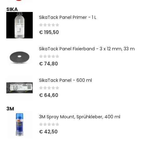
SIKA
SikaTack Panel Primer - 1 L
0
out of 5
€
195,50
SikaTack Panel Fixierband - 3 x 12 mm, 33 m
0
out of 5
€
74,80
SikaTack Panel - 600 ml
0
out of 5
€
64,60
3M
3M Spray Mount, Sprühkleber, 400 ml
0
out of 5
€
42,50