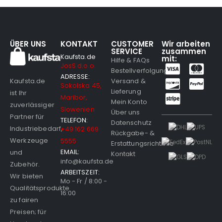
ÜBER UNS
KONTAKT
CUSTOMER
Wir arbeiten
SERVICE
zusammen
Kaufsta.de
mit:
Hilfe & FAQs
JosS d.o.o.
Bestellverfolgung
ADRESSE:
Versand &
Kaufsta.de
Sokolska 45,
Lieferung
ist Ihr
Maribor,
Mein Konto
zuverlässiger
Slowenien
Über uns
Partner für
TELEFON:
Datenschutz
Industriebedarf,
+49 162 669
Rückgabe- &
Werkzeuge
5555
Erstattungsrichtlinie
EMAIL:
und
Kontakt
info@kaufsta.de
Zubehör.
ARBEITSZEIT:
Wir bieten
Mo - Fr / 8:00 -
Qualitätsprodukte
16:00
zu fairen
Preisen; für