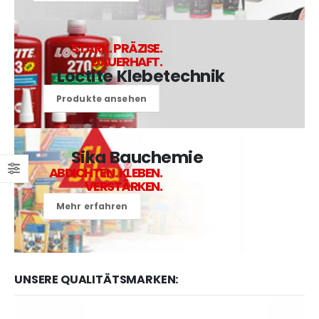
STARK. PRÄZISE.
DAUERHAFT.
Loctite Klebetechnik
Produkte ansehen
Sika Bauchemie
ABDICHTEN. KLEBEN.
VERSTÄRKEN.
Mehr erfahren
UNSERE QUALITÄTSMARKEN: