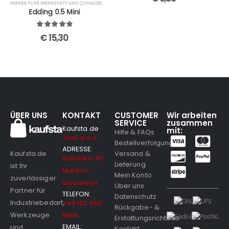
MARKER FUER WERKSTATT UND ZUHAUSE
Edding 8850
5
out of 5
€
5,10
ÜBER UNS
KONTAKT
CUSTOMER
Wir arbeiten
SERVICE
zusammen
Kaufsta.de
mit:
Hilfe & FAQs
JosS d.o.o.
Bestellverfolgung
ADRESSE:
Versand &
Kaufsta.de
Sokolska 45,
Lieferung
ist Ihr
Maribor,
Mein Konto
zuverlässiger
Slowenien
Über uns
Partner für
TELEFON:
Datenschutz
Industriebedarf,
+49 162 669
Rückgabe- &
Werkzeuge
5555
Erstattungsrichtlinie
EMAIL:
und
Kontakt