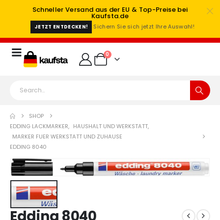
Schneller Versand aus der EU & Top-Preise bei
Kaufsta.de
Sichern Sie sich jetzt Ihre Auswahl!
JETZT ENTDECKEN!
0
SHOP
EDDING LACKMARKER
,
HAUSHALT UND WERKSTATT
,
MARKER FUER WERKSTATT UND ZUHAUSE
EDDING 8040
Edding 8040