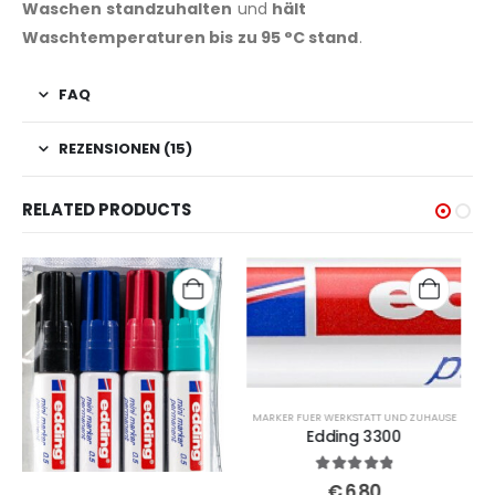
Waschen standzuhalten
und
hält
Waschtemperaturen bis zu 95 °C stand
.
FAQ
REZENSIONEN (15)
RELATED PRODUCTS
MARKER FUER WERKSTATT UND ZUHAUSE
Edding 3300
5
out of 5
€
6,80