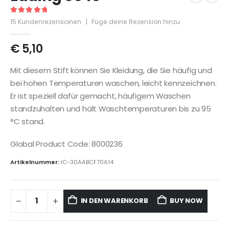
5
out of 5
15
Kundenrezensionen
|
Füge deine Rezension hinzu
€
5,10
Mit diesem Stift können Sie Kleidung, die Sie häufig und
bei hohen Temperaturen waschen, leicht kennzeichnen.
Er ist speziell dafür gemacht, häufigem Waschen
standzuhalten und hält Waschtemperaturen bis zu 95
°C stand.
Global Product Code: 8000236
Artikelnummer:
IC-30AABCF70A14
IN DEN WARENKORB
BUY NOW