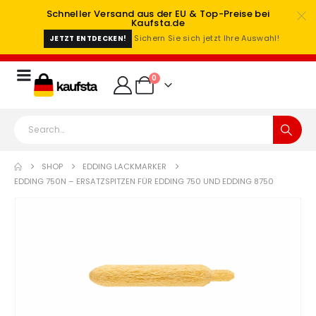
Schneller Versand aus der EU & Top-Preise bei
Kaufsta.de
Sichern Sie sich jetzt Ihre Auswahl!
JETZT ENTDECKEN!
0
SHOP
EDDING LACKMARKER
EDDING 750N – ERSATZSPITZEN FÜR EDDING 750 UND EDDING 8750