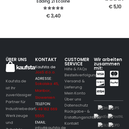
Edding 21 Ecoline
5
out of 5
€
5,10
5
out of 5
€
3,40
ÜBER UNS
KONTAKT
CUSTOMER
Wir arbeiten
SERVICE
zusammen
Kaufsta.de
mit:
Hilfe & FAQs
JosS d.o.o.
Bestellverfolgung
ADRESSE:
Versand &
Kaufsta.de
Sokolska 45,
Lieferung
ist Ihr
Maribor,
Mein Konto
zuverlässiger
Slowenien
Über uns
Partner für
TELEFON:
Datenschutz
Industriebedarf,
+49 162 669
Rückgabe- &
Werkzeuge
5555
Erstattungsrichtlinie
EMAIL:
und
Kontakt
info@kaufsta.de