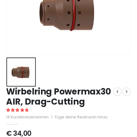
Wirbelring Powermax30
AIR, Drag-Cutting
5
out of 5
14
Kundenrezensionen
|
Füge deine Rezension hinzu
€
34,00