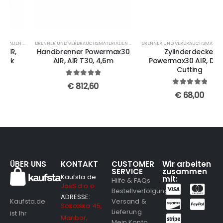
BRENNER UND VERBRAUCHSMATERIALIEN FUER POWERMAX30 AIR
BRENNER UND VERBRAUCHSMATERIALIEN FUER POWERMAX30 AIR
Handbrenner Powermax30
Zylinderdeckel
AIR, AIR T30, 4,6m
Powermax30 AIR, Drag-
Cutting
5
out of 5
€
812,60
5
out of 5
€
68,00
ÜBER UNS
KONTAKT
CUSTOMER
Wir arbeiten
SERVICE
zusammen
Kaufsta.de
mit:
Hilfe & FAQs
JosS d.o.o.
Bestellverfolgung
ADRESSE:
Versand &
Kaufsta.de
Sokolska 45,
Lieferung
ist Ihr