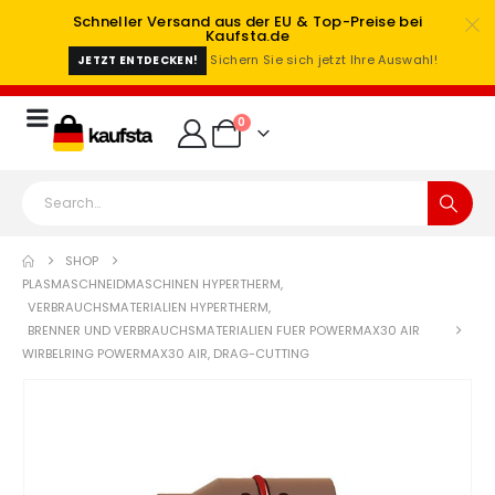
Schneller Versand aus der EU & Top-Preise bei
Kaufsta.de
Sichern Sie sich jetzt Ihre Auswahl!
JETZT ENTDECKEN!
0
SHOP
PLASMASCHNEIDMASCHINEN HYPERTHERM
,
VERBRAUCHSMATERIALIEN HYPERTHERM
,
BRENNER UND VERBRAUCHSMATERIALIEN FUER POWERMAX30 AIR
WIRBELRING POWERMAX30 AIR, DRAG-CUTTING