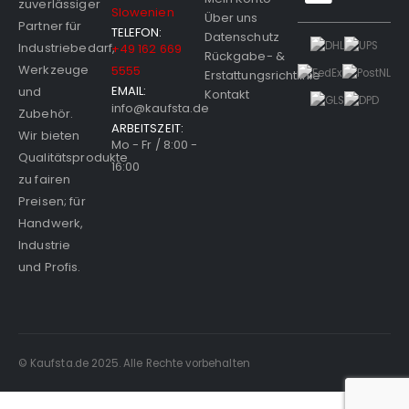
Maribor,
Mein Konto
zuverlässiger
Slowenien
Über uns
Partner für
TELEFON:
Datenschutz
Industriebedarf,
+49 162 669
Rückgabe- &
Werkzeuge
5555
Erstattungsrichtlinie
EMAIL:
und
Kontakt
info@kaufsta.de
Zubehör.
ARBEITSZEIT:
Wir bieten
Mo - Fr / 8:00 -
Qualitätsprodukte
16:00
zu fairen
Preisen; für
Handwerk,
Industrie
und Profis.
© Kaufsta.de 2025. Alle Rechte vorbehalten