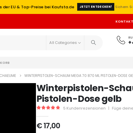
s der EU & Top-Preise bei Kaufsta.de
Sichern Si
JETZT ENTDECKEN!
KONTAK
RU
+
All Categories
KORB
CHAEUME
WINTERPISTOLEN-SCHAUM MEGA 70 870 ML PISTOLEN-DOSE GE
Winterpistolen-Scha
Pistolen-Dose gelb
5
Kundenrezensionen
|
Füge deine
5
out of 5
€
17,00