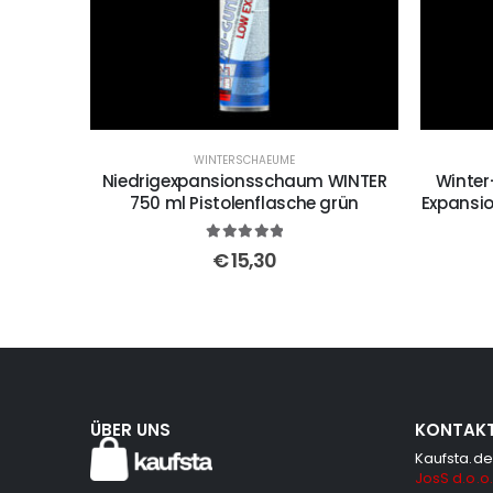
WINTERSCHAEUME
Niedrigexpansionsschaum WINTER
Winter
750 ml Pistolenflasche grün
Expansio
5
out of 5
€
15,30
ÜBER UNS
KONTAK
Kaufsta.de
JosS d.o.o.