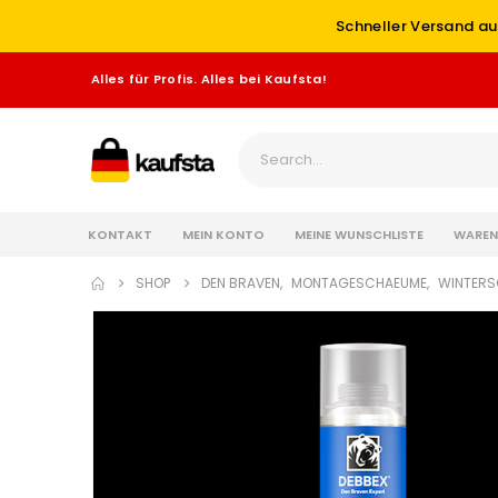
Schneller Versand au
Alles für Profis. Alles bei Kaufsta!
KONTAKT
MEIN KONTO
MEINE WUNSCHLISTE
WAREN
SHOP
DEN BRAVEN
,
MONTAGESCHAEUME
,
WINTERS