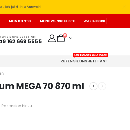
e sich jetzt Ihre Auswahl!
T
MEIN KONTO
MEINE WUNSCHLISTE
WARENKORB
0
FEN SIE UNS JETZT AN
49 162 669 5555
KOSTENLOSE BERATUNG!
RUFEN SIE UNS JETZT AN!
LB
um MEGA 70 870 ml
 Rezension hinzu