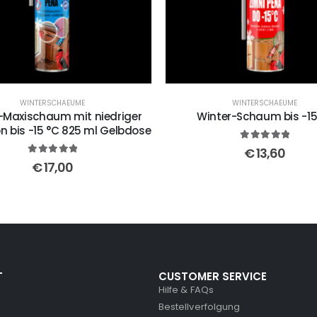
WINTERSCHAEUME
WINTERSCHAEUME
-Maxischaum mit niedriger
Winter-Schaum bis -15
n bis -15 °C 825 ml Gelbdose
5
out of 5
€
13,60
5
out of 5
€
17,00
T
CUSTOMER SERVICE
Hilfe & FAQs
Bestellverfolgung