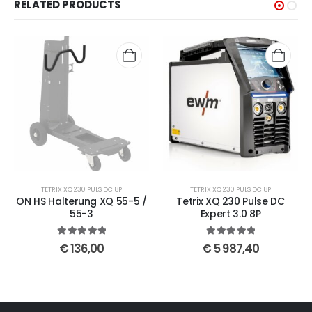
RELATED PRODUCTS
TETRIX XQ 230 PULS DC 8P
TETRIX XQ 230 PULS DC 8P
ON HS Halterung XQ 55-5 /
Tetrix XQ 230 Pulse DC
55-3
Expert 3.0 8P
5
out of 5
5
out of 5
€
136,00
€
5 987,40