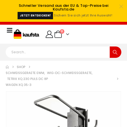
Schneller Versand aus der EU & Top-Preise bei
Kaufsta.de
Sichern Sie sich jetzt Ihre Auswahl!
JETZT ENTDECKEN!
0
SHOP
SCHWEISSGERAETE EWM
,
WIG-DC-SCHWEISSGERAETE
,
TETRIX XQ 230 PULS DC 8P
WAGEN XQ 35-3