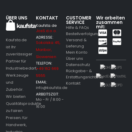
ÜBER UNS
KONTAKT
CUSTOMER
Wir arbeiten
SERVICE
zusammen
Kaufsta.de
mit:
Hilfe & FAQs
JosS d.o.o.
Bestellverfolgung
ADRESSE:
Versand &
Kaufsta.de
Sokolska 45,
Lieferung
ist Ihr
Maribor,
Mein Konto
zuverlässiger
Slowenien
Über uns
Partner für
TELEFON:
Datenschutz
Industriebedarf,
+49 162 669
Rückgabe- &
Werkzeuge
5555
Erstattungsrichtlinie
EMAIL:
und
Kontakt
info@kaufsta.de
Zubehör.
ARBEITSZEIT:
Wir bieten
Mo - Fr / 8:00 -
Qualitätsprodukte
16:00
zu fairen
Preisen; für
Handwerk,
Industrie