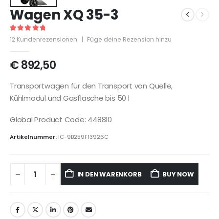
Wagen XQ 35-3
5
out of 5
12
Kundenrezensionen
|
Füge deine Rezension hinzu
€
892,50
Transportwagen für den Transport von Quelle,
Kühlmodul und Gasflasche bis 50 l
Global Product Code: 448810
Artikelnummer:
IC-9B259F13926C
IN DEN WARENKORB
BUY NOW