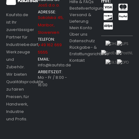
mit:
Hilfe & FAQs
JosS d.o.o.
Bestellverfolgung
ADRESSE:
Versand &
Kaufsta.de
Sokolska 45,
Lieferung
ist Ihr
Maribor,
Mein Konto
zuverlässiger
Slowenien
Über uns
Partner für
TELEFON:
Datenschutz
Industriebedarf,
+49 162 669
Rückgabe- &
Werkzeuge
5555
Erstattungsrichtlinie
EMAIL:
und
Kontakt
info@kaufsta.de
Zubehör.
ARBEITSZEIT:
Wir bieten
Mo - Fr / 8:00 -
Qualitätsprodukte
16:00
zu fairen
Preisen; für
Handwerk,
Industrie
und Profis.