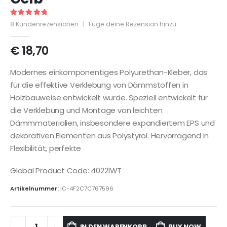
5
out of 5
8
Kundenrezensionen
|
Füge deine Rezension hinzu
€
18,70
Modernes einkomponentiges Polyurethan-Kleber, das
für die effektive Verklebung von Dämmstoffen in
Holzbauweise entwickelt wurde. Speziell entwickelt für
die Verklebung und Montage von leichten
Dämmmaterialien, insbesondere expandiertem EPS und
dekorativen Elementen aus Polystyrol. Hervorragend in
Flexibilität, perfekte
Global Product Code: 40221WT
Artikelnummer:
IC-4F2C7C767596
IN DEN WARENKORB
BUY NOW