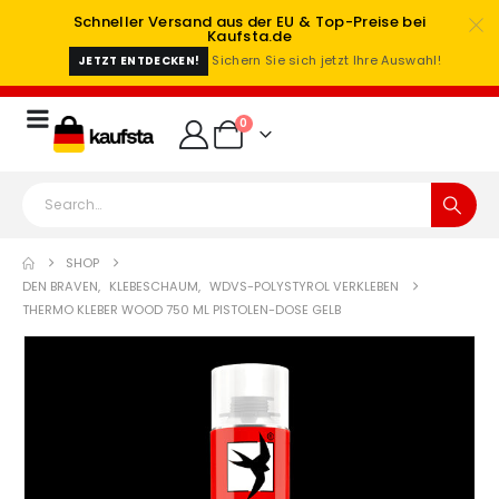
Schneller Versand aus der EU & Top-Preise bei
Kaufsta.de
Sichern Sie sich jetzt Ihre Auswahl!
JETZT ENTDECKEN!
0
SHOP
DEN BRAVEN
,
KLEBESCHAUM
,
WDVS-POLYSTYROL VERKLEBEN
THERMO KLEBER WOOD 750 ML PISTOLEN-DOSE GELB