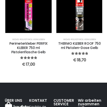
WDVS-POLYSTYROL VERKLEBEN
WDVS-POLYSTYROL VERKLEBEN
Perimeterkleber PERIFIX
THERMO KLEBER ROOF 750
KLEBER 750 ml
ml Pistolen-Dose Gelb
Pistolenflasche Gelb
5
out of 5
€
18,70
5
out of 5
€
17,00
ÜBER UNS
KONTAKT
CUSTOMER
Wir arbeiten
SERVICE
zusammen
Kaufsta.de