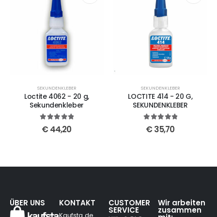
SEKUNDENKLEBER
SEKUNDENKLEBER
Loctite 4062 - 20 g,
LOCTITE 414 - 20 G,
Sekundenkleber
SEKUNDENKLEBER
5
out of 5
5
out of 5
€
44,20
€
35,70
ÜBER UNS
KONTAKT
CUSTOMER
Wir arbeiten
SERVICE
zusammen
Kaufsta.de