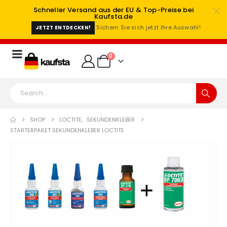
Schneller Versand aus der EU & Top-Preise bei
Kaufsta.de
Sichern Sie sich jetzt Ihre Auswahl!
JETZT ENTDECKEN!
0
SHOP
LOCTITE
,
SEKUNDENKLEBER
STARTERPAKET SEKUNDENKLEBER LOCTITE