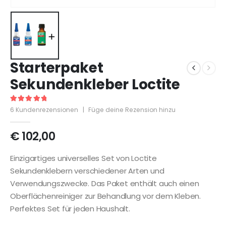
Starterpaket
Sekundenkleber Loctite
5
out of 5
6
Kundenrezensionen
|
Füge deine Rezension hinzu
€
102,00
Einzigartiges universelles Set von Loctite
Sekundenklebern verschiedener Arten und
Verwendungszwecke. Das Paket enthält auch einen
Oberflächenreiniger zur Behandlung vor dem Kleben.
Perfektes Set für jeden Haushalt.