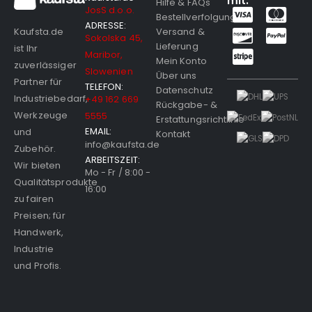
mit:
Hilfe & FAQs
JosS d.o.o.
Bestellverfolgung
ADRESSE:
Versand &
Kaufsta.de
Sokolska 45,
Lieferung
ist Ihr
Maribor,
Mein Konto
zuverlässiger
Slowenien
Über uns
Partner für
TELEFON:
Datenschutz
Industriebedarf,
+49 162 669
Rückgabe- &
Werkzeuge
5555
Erstattungsrichtlinie
EMAIL:
und
Kontakt
info@kaufsta.de
Zubehör.
ARBEITSZEIT:
Wir bieten
Mo - Fr / 8:00 -
Qualitätsprodukte
16:00
zu fairen
Preisen; für
Handwerk,
Industrie
und Profis.