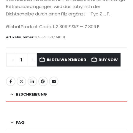
Betriebsbedingungen wird das Labyrinth der
Dichtscheibe durch einen Filz ergänzt – Typ Z … F.
Global Product Code: L.Z 309 F SKF — Z 309 F
Artikelnummer:
IC-EF93587D4001
IN DEN WARENKORB
BUY NOW
BESCHREIBUNG
FAQ