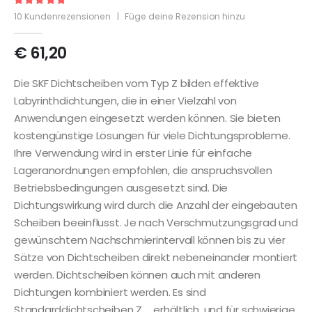
5
out of 5
10
Kundenrezensionen
|
Füge deine Rezension hinzu
€
61,20
Die SKF Dichtscheiben vom Typ Z bilden effektive
Labyrinthdichtungen, die in einer Vielzahl von
Anwendungen eingesetzt werden können. Sie bieten
kostengünstige Lösungen für viele Dichtungsprobleme.
Ihre Verwendung wird in erster Linie für einfache
Lageranordnungen empfohlen, die anspruchsvollen
Betriebsbedingungen ausgesetzt sind. Die
Dichtungswirkung wird durch die Anzahl der eingebauten
Scheiben beeinflusst. Je nach Verschmutzungsgrad und
gewünschtem Nachschmierintervall können bis zu vier
Sätze von Dichtscheiben direkt nebeneinander montiert
werden. Dichtscheiben können auch mit anderen
Dichtungen kombiniert werden. Es sind
Standarddichtscheiben Z … erhältlich, und für schwierige