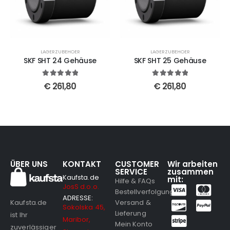
LAGERZUBEHOER
LAGERZUBEHOER
SKF SHT 24 Gehäuse
SKF SHT 25 Gehäuse
5
out of 5
5
out of 5
€
261,80
€
261,80
ÜBER UNS
KONTAKT
CUSTOMER
Wir arbeiten
SERVICE
zusammen
Kaufsta.de
mit:
Hilfe & FAQs
JosS d.o.o.
Bestellverfolgung
ADRESSE:
Versand &
Kaufsta.de
Sokolska 45,
Lieferung
ist Ihr
Maribor,
Mein Konto
zuverlässiger