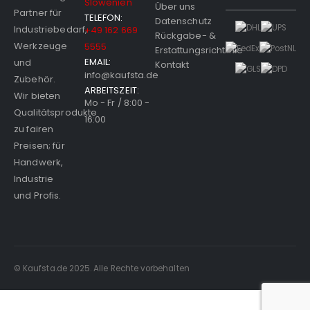
Slowenien
Über uns
Partner für
TELEFON:
Datenschutz
Industriebedarf,
+49 162 669
Rückgabe- &
Werkzeuge
5555
Erstattungsrichtlinie
EMAIL:
und
Kontakt
info@kaufsta.de
Zubehör.
ARBEITSZEIT:
Wir bieten
Mo - Fr / 8:00 -
Qualitätsprodukte
16:00
zu fairen
Preisen; für
Handwerk,
Industrie
und Profis.
© Kaufsta.de 2025. Alle Rechte vorbehalten