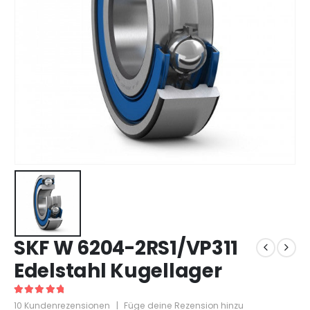
SKF W 6204-2RS1/VP311
Edelstahl Kugellager
5
out of 5
10
Kundenrezensionen
|
Füge deine Rezension hinzu