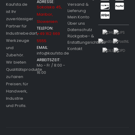
ADRESSE:
Versand &
Kaufsta.de
Sokolska 45,
Lieferung
ist Ihr
Maribor,
Mein Konto
zuverlässiger
Slowenien
Über uns
Partner für
TELEFON:
Datenschutz
Industriebedarf,
+49 162 669
Rückgabe- &
Werkzeuge
5555
Erstattungsrichtlinie
EMAIL:
und
Kontakt
info@kaufsta.de
Zubehör.
ARBEITSZEIT:
Wir bieten
Mo - Fr / 8:00 -
Qualitätsprodukte
16:00
zu fairen
Preisen; für
Handwerk,
Industrie
und Profis.