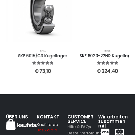
BALL
BALL
SKF 6015/C3 Kugellager
SKF 6020-2ZNR Kugellager
5
out of 5
5
out of 5
€
73,10
€
224,40
ÜBER UNS
KONTAKT
CUSTOMER
Wir arbeiten
SERVICE
zusammen
Kaufsta.de
mit:
Hilfe & FAQs
JosS d.o.o.
Bestellverfolgung