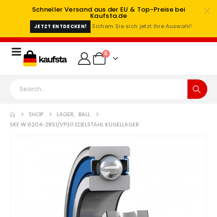
Schneller Versand aus der EU & Top-Preise bei
Kaufsta.de
Sichern Sie sich jetzt Ihre Auswahl!
JETZT ENTDECKEN!
0
SHOP
LAGER
,
BALL
SKF W 6204-2RS1/VP311 EDELSTAHL KUGELLAGER