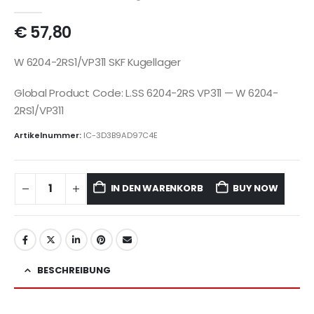
€
57,80
W 6204-2RS1/VP311 SKF Kugellager
Global Product Code: L.SS 6204-2RS VP311 — W 6204-
2RS1/VP311
Artikelnummer:
IC-3D3B9AD97C4E
IN DEN WARENKORB
BUY NOW
BESCHREIBUNG