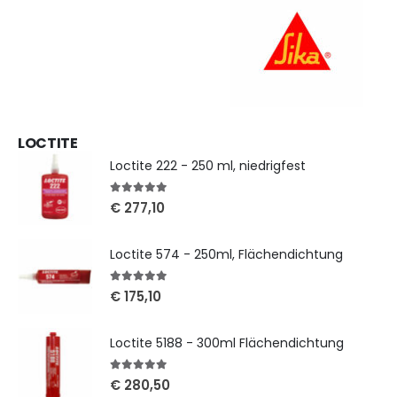
LOCTITE
Loctite 222 - 250 ml, niedrigfest
5
out of 5
€
277,10
Loctite 574 - 250ml, Flächendichtung
5
out of 5
€
175,10
Loctite 5188 - 300ml Flächendichtung
5
out of 5
€
280,50