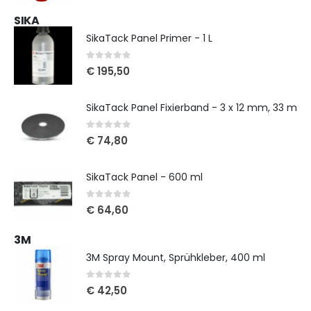
SIKA
SikaTack Panel Primer - 1 L
0
out of 5
€
195,50
SikaTack Panel Fixierband - 3 x 12 mm, 33 m
0
out of 5
€
74,80
SikaTack Panel - 600 ml
0
out of 5
€
64,60
3M
3M Spray Mount, Sprühkleber, 400 ml
0
out of 5
€
42,50