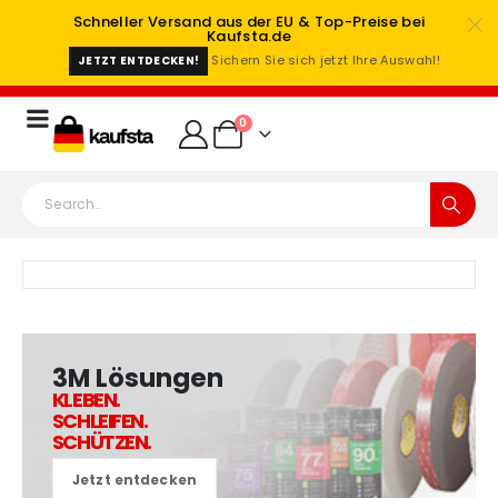
Schneller Versand aus der EU & Top-Preise bei
Kaufsta.de
Sichern Sie sich jetzt Ihre Auswahl!
JETZT ENTDECKEN!
0
3M Lösungen
KLEBEN.
SCHLEIFEN.
SCHÜTZEN.
Jetzt entdecken