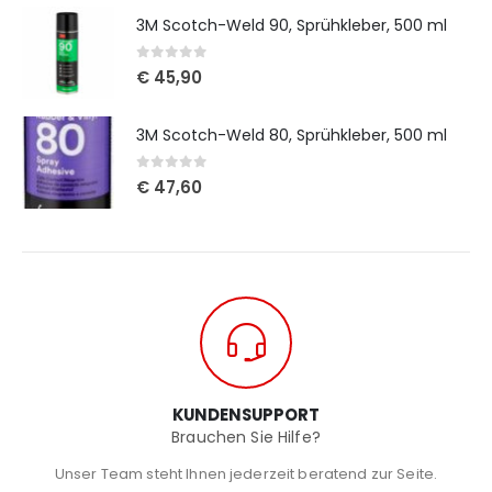
3M Scotch-Weld 90, Sprühkleber, 500 ml
0
out of 5
€
45,90
3M Scotch-Weld 80, Sprühkleber, 500 ml
0
out of 5
€
47,60
KUNDENSUPPORT
Brauchen Sie Hilfe?
Unser Team steht Ihnen jederzeit beratend zur Seite.