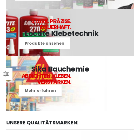
STARK. PRÄZISE.
DAUERHAFT.
Loctite Klebetechnik
Produkte ansehen
Sika Bauchemie
ABDICHTEN. KLEBEN.
VERSTÄRKEN.
Mehr erfahren
UNSERE QUALITÄTSMARKEN: