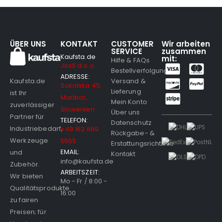
ÜBER UNS
KONTAKT
CUSTOMER
Wir arbeiten
SERVICE
zusammen
Kaufsta.de
mit:
Hilfe & FAQs
JosS d.o.o.
Bestellverfolgung
ADRESSE:
Versand &
Kaufsta.de
Sokolska 45,
Lieferung
ist Ihr
Maribor,
Mein Konto
zuverlässiger
Slowenien
Über uns
Partner für
TELEFON:
Datenschutz
Industriebedarf,
+49 162 669
Rückgabe- &
Werkzeuge
5555
Erstattungsrichtlinie
EMAIL:
und
Kontakt
info@kaufsta.de
Zubehör.
ARBEITSZEIT:
Wir bieten
Mo - Fr / 8:00 -
Qualitätsprodukte
16:00
zu fairen
Preisen; für