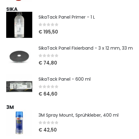
SIKA
SikaTack Panel Primer - 1 L
0
out of 5
€
195,50
SikaTack Panel Fixierband - 3 x 12 mm, 33 m
0
out of 5
€
74,80
SikaTack Panel - 600 ml
0
out of 5
€
64,60
3M
3M Spray Mount, Sprühkleber, 400 ml
0
out of 5
€
42,50