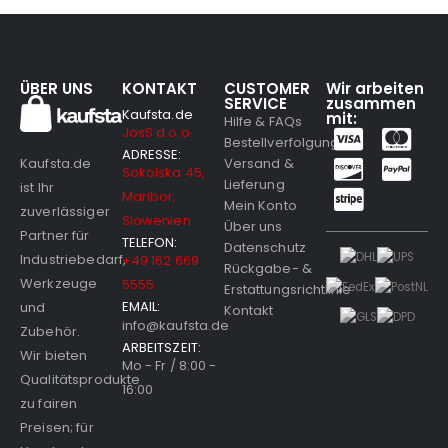
ÜBER UNS
KONTAKT
CUSTOMER
Wir arbeiten
SERVICE
zusammen
Kaufsta.de
mit:
Hilfe & FAQs
JosS d.o.o.
Bestellverfolgung
ADRESSE:
Versand &
Kaufsta.de
Sokolska 45,
Lieferung
ist Ihr
Maribor,
Mein Konto
zuverlässiger
Slowenien
Über uns
Partner für
TELEFON:
Datenschutz
Industriebedarf,
+49 162 669
Rückgabe- &
Werkzeuge
5555
Erstattungsrichtlinie
EMAIL:
und
Kontakt
info@kaufsta.de
Zubehör.
ARBEITSZEIT:
Wir bieten
Mo - Fr / 8:00 -
Qualitätsprodukte
16:00
zu fairen
Preisen; für