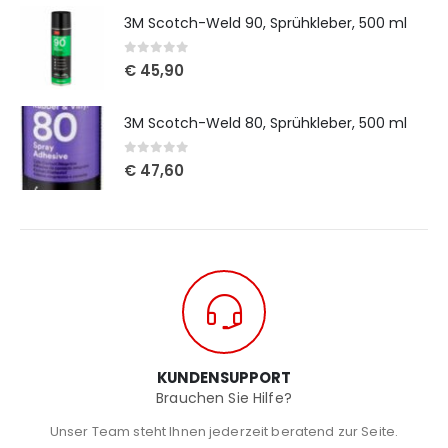
3M Scotch-Weld 90, Sprühkleber, 500 ml
0
out of 5
€
45,90
3M Scotch-Weld 80, Sprühkleber, 500 ml
0
out of 5
€
47,60
KUNDENSUPPORT
Brauchen Sie Hilfe?
Unser Team steht Ihnen jederzeit beratend zur Seite.