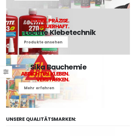
STARK. PRÄZISE.
DAUERHAFT.
Loctite Klebetechnik
Produkte ansehen
Sika Bauchemie
ABDICHTEN. KLEBEN.
VERSTÄRKEN.
Mehr erfahren
UNSERE QUALITÄTSMARKEN: