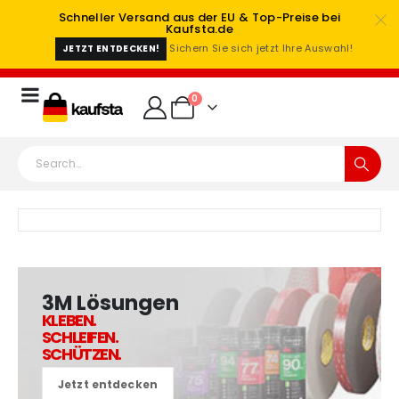
Schneller Versand aus der EU & Top-Preise bei
Kaufsta.de
Sichern Sie sich jetzt Ihre Auswahl!
JETZT ENTDECKEN!
0
3M Lösungen
KLEBEN.
SCHLEIFEN.
SCHÜTZEN.
Jetzt entdecken