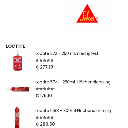
LOCTITE
Loctite 222 - 250 ml, niedrigfest
5
out of 5
€
277,10
Loctite 574 - 250ml, Flächendichtung
5
out of 5
€
175,10
Loctite 5188 - 300ml Flächendichtung
5
out of 5
€
280,50