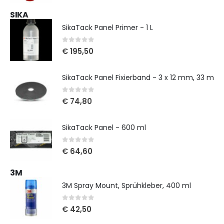
SIKA
SikaTack Panel Primer - 1 L
0
out of 5
€
195,50
SikaTack Panel Fixierband - 3 x 12 mm, 33 m
0
out of 5
€
74,80
SikaTack Panel - 600 ml
0
out of 5
€
64,60
3M
3M Spray Mount, Sprühkleber, 400 ml
0
out of 5
€
42,50