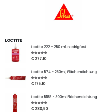
LOCTITE
Loctite 222 - 250 ml, niedrigfest
5
out of 5
€
277,10
Loctite 574 - 250ml, Flächendichtung
5
out of 5
€
175,10
Loctite 5188 - 300ml Flächendichtung
5
out of 5
€
280,50