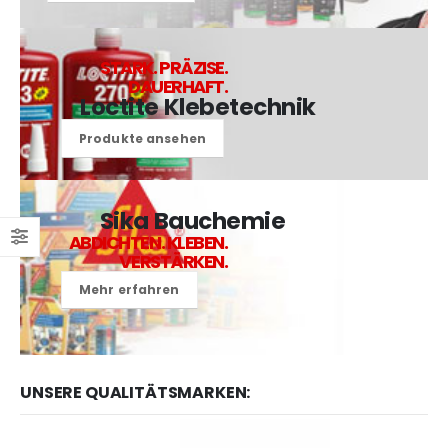
STARK. PRÄZISE.
DAUERHAFT.
Loctite Klebetechnik
Produkte ansehen
Sika Bauchemie
ABDICHTEN. KLEBEN.
VERSTÄRKEN.
Mehr erfahren
UNSERE QUALITÄTSMARKEN: