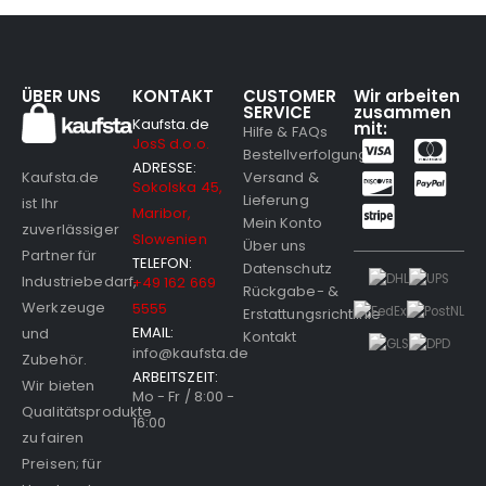
ÜBER UNS
KONTAKT
CUSTOMER
Wir arbeiten
SERVICE
zusammen
Kaufsta.de
mit:
Hilfe & FAQs
JosS d.o.o.
Bestellverfolgung
ADRESSE:
Versand &
Kaufsta.de
Sokolska 45,
Lieferung
ist Ihr
Maribor,
Mein Konto
zuverlässiger
Slowenien
Über uns
Partner für
TELEFON:
Datenschutz
Industriebedarf,
+49 162 669
Rückgabe- &
Werkzeuge
5555
Erstattungsrichtlinie
EMAIL:
und
Kontakt
info@kaufsta.de
Zubehör.
ARBEITSZEIT:
Wir bieten
Mo - Fr / 8:00 -
Qualitätsprodukte
16:00
zu fairen
Preisen; für