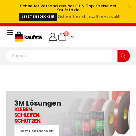
Schneller Versand aus der EU & Top-Preise bei
Kaufsta.de
Sichern Sie sich jetzt Ihre Auswahl!
JETZT ENTDECKEN!
0
3M Lösungen
KLEBEN.
SCHLEIFEN.
SCHÜTZEN.
Jetzt entdecken