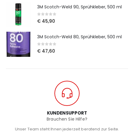
3M Scotch-Weld 90, Sprühkleber, 500 ml
0
out of 5
€
45,90
3M Scotch-Weld 80, Sprühkleber, 500 ml
0
out of 5
€
47,60
KUNDENSUPPORT
Brauchen Sie Hilfe?
Unser Team steht Ihnen jederzeit beratend zur Seite.