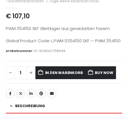
7
Kundenrezensionen
|
Füge deine Rezension hinzu
€
107,10
PWM 354150 SKF Gleitlager aus gewickelten Fasern
Global Product Code: L.PWM 0354150 SKF — PWM 354150
Artikelnummer:
IC-3C65AC708044
IN DEN WARENKORB
BUY NOW
BESCHREIBUNG