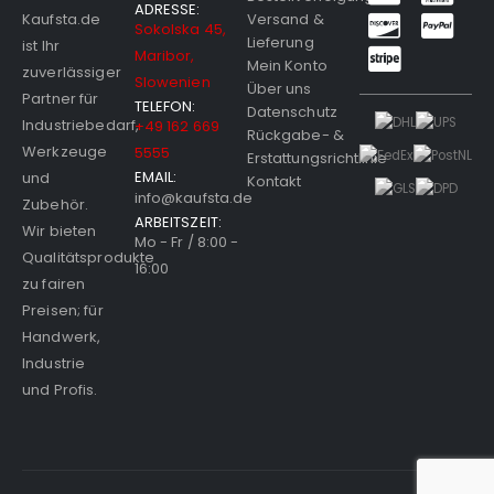
ADRESSE:
Versand &
Kaufsta.de
Sokolska 45,
Lieferung
ist Ihr
Maribor,
Mein Konto
zuverlässiger
Slowenien
Über uns
Partner für
TELEFON:
Datenschutz
Industriebedarf,
+49 162 669
Rückgabe- &
Werkzeuge
5555
Erstattungsrichtlinie
EMAIL:
und
Kontakt
info@kaufsta.de
Zubehör.
ARBEITSZEIT:
Wir bieten
Mo - Fr / 8:00 -
Qualitätsprodukte
16:00
zu fairen
Preisen; für
Handwerk,
Industrie
und Profis.