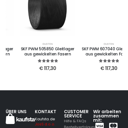
GLEITEN
GLEITEN
SKF PWM 505850 Gleitlager
SKF PWM 607040 Gleitlager
aus gewickelten Fasern
aus gewickelten Fasern
5
out of 5
5
out of 5
€
117,30
€
117,30
ÜBER UNS
KONTAKT
CUSTOMER
Wir arbeiten
SERVICE
zusammen
Kaufsta.de
mit:
Hilfe & FAQs
JosS d.o.o.
Bestellverfolgung