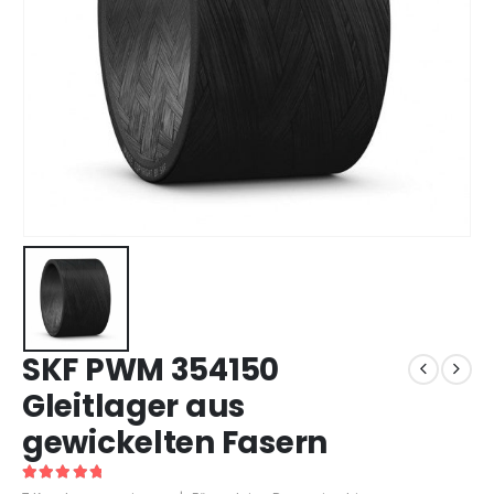
SKF PWM 354150
Gleitlager aus
gewickelten Fasern
5
out of 5