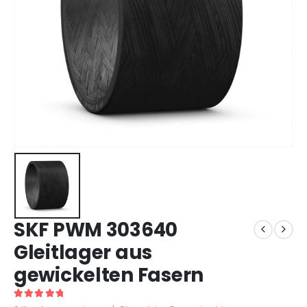
SKF PWM 303640
Gleitlager aus
gewickelten Fasern
5
out of 5