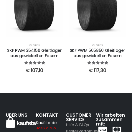
GLEITEN
GLEITEN
SKF PWM 354150 Gleitlager
SKF PWM 505850 Gleitlager
aus gewickelten Fasern
aus gewickelten Fasern
5
out of 5
5
out of 5
€
107,10
€
117,30
ÜBER UNS
KONTAKT
CUSTOMER
Wir arbeiten
SERVICE
zusammen
Kaufsta.de
mit:
Hilfe & FAQs
JosS d.o.o.
Bestellverfolgung