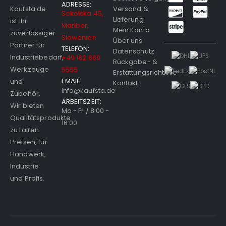
ADRESSE:
Versand &
Kaufsta.de
Sokolska 45,
Lieferung
ist Ihr
Maribor,
Mein Konto
zuverlässiger
Slowenien
Über uns
Partner für
TELEFON:
Datenschutz
Industriebedarf,
+49 162 669
Rückgabe- &
Werkzeuge
5555
Erstattungsrichtlinie
EMAIL:
und
Kontakt
info@kaufsta.de
Zubehör.
ARBEITSZEIT:
Wir bieten
Mo - Fr / 8:00 -
Qualitätsprodukte
16:00
zu fairen
Preisen; für
Handwerk,
Industrie
und Profis.