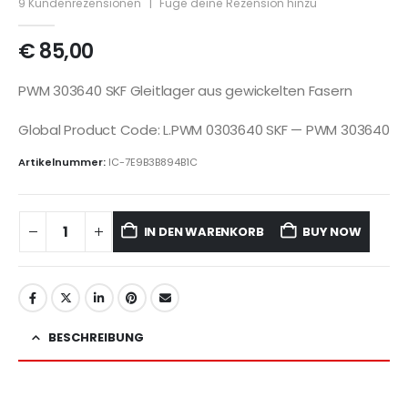
9
Kundenrezensionen
|
Füge deine Rezension hinzu
€
85,00
PWM 303640 SKF Gleitlager aus gewickelten Fasern
Global Product Code: L.PWM 0303640 SKF — PWM 303640
Artikelnummer:
IC-7E9B3B894B1C
IN DEN WARENKORB
BUY NOW
BESCHREIBUNG