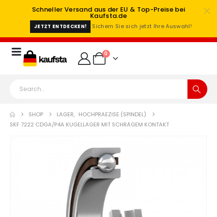
Schneller Versand aus der EU & Top-Preise bei
Kaufsta.de
Sichern Sie sich jetzt Ihre Auswahl!
JETZT ENTDECKEN!
0
SHOP
LAGER
,
HOCHPRAEZISE (SPINDEL)
SKF 7222 CDGA/P4A KUGELLAGER MIT SCHRÄGEM KONTAKT