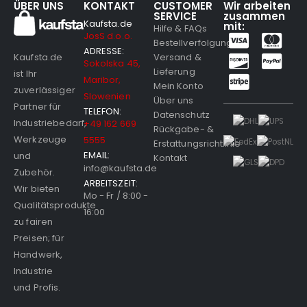
ÜBER UNS
KONTAKT
CUSTOMER
Wir arbeiten
SERVICE
zusammen
Kaufsta.de
mit:
Hilfe & FAQs
JosS d.o.o.
Bestellverfolgung
ADRESSE:
Versand &
Kaufsta.de
Sokolska 45,
Lieferung
ist Ihr
Maribor,
Mein Konto
zuverlässiger
Slowenien
Über uns
Partner für
TELEFON:
Datenschutz
Industriebedarf,
+49 162 669
Rückgabe- &
Werkzeuge
5555
Erstattungsrichtlinie
EMAIL:
und
Kontakt
info@kaufsta.de
Zubehör.
ARBEITSZEIT:
Wir bieten
Mo - Fr / 8:00 -
Qualitätsprodukte
16:00
zu fairen
Preisen; für
Handwerk,
Industrie
und Profis.