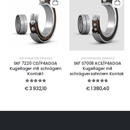
HOCHPRAEZISE (SPINDEL)
HOCHPRAEZISE (SPINDEL)
SKF 7220 CD/P4ADGA
SKF S7008 ACE/P4ADGA
Kugellager mit schrägem
Kugellager mit
Kontakt
schrägverzahntem Kontakt
5
out of 5
5
out of 5
€
3 932,10
€
1 380,40