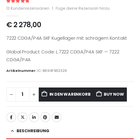
5
out of 5
13
Kundenrezensionen
|
Füge deine Rezension hinzu
€
2 278,00
7222 CDGA/P4A SKF Kugellager mit schrägem Kontakt
Global Product Code: L.7222 CDGA/P4A SKF — 7222
CDGA/P4A
Artikelnummer:
IC-B694F1B12328
IN DEN WARENKORB
BUY NOW
BESCHREIBUNG