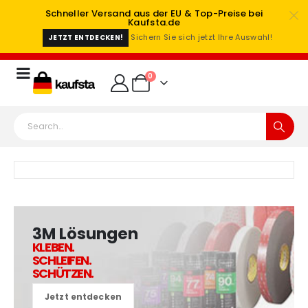
Schneller Versand aus der EU & Top-Preise bei
Kaufsta.de
Sichern Sie sich jetzt Ihre Auswahl!
JETZT ENTDECKEN!
0
3M Lösungen
KLEBEN.
SCHLEIFEN.
SCHÜTZEN.
Jetzt entdecken