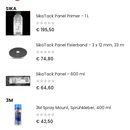
SIKA
SikaTack Panel Primer - 1 L
0
out of 5
€
195,50
SikaTack Panel Fixierband - 3 x 12 mm, 33 m
0
out of 5
€
74,80
SikaTack Panel - 600 ml
0
out of 5
€
64,60
3M
3M Spray Mount, Sprühkleber, 400 ml
0
out of 5
€
42,50