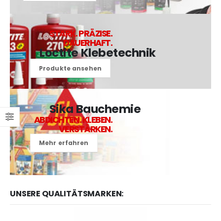
STARK. PRÄZISE.
DAUERHAFT.
Loctite Klebetechnik
Produkte ansehen
Sika Bauchemie
ABDICHTEN. KLEBEN.
VERSTÄRKEN.
Mehr erfahren
UNSERE QUALITÄTSMARKEN: