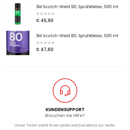
3M Scotch-Weld 90, Sprühkleber, 500 ml
0
out of 5
€
45,90
3M Scotch-Weld 80, Sprühkleber, 500 ml
0
out of 5
€
47,60
KUNDENSUPPORT
Brauchen Sie Hilfe?
Unser Team steht Ihnen jederzeit beratend zur Seite.