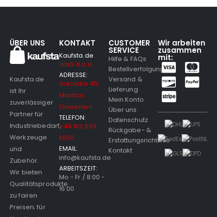
ÜBER UNS
KONTAKT
CUSTOMER
Wir arbeiten
SERVICE
zusammen
Kaufsta.de
mit:
Hilfe & FAQs
JosS d.o.o.
Bestellverfolgung
ADRESSE:
Versand &
Kaufsta.de
Sokolska 45,
Lieferung
ist Ihr
Maribor,
Mein Konto
zuverlässiger
Slowenien
Über uns
Partner für
TELEFON:
Datenschutz
Industriebedarf,
+49 162 669
Rückgabe- &
Werkzeuge
5555
Erstattungsrichtlinie
EMAIL:
und
Kontakt
info@kaufsta.de
Zubehör.
ARBEITSZEIT:
Wir bieten
Mo - Fr / 8:00 -
Qualitätsprodukte
16:00
zu fairen
Preisen; für