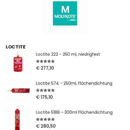
LOCTITE
Loctite 222 - 250 ml, niedrigfest
5
out of 5
€
277,10
Loctite 574 - 250ml, Flächendichtung
5
out of 5
€
175,10
Loctite 5188 - 300ml Flächendichtung
5
out of 5
€
280,50