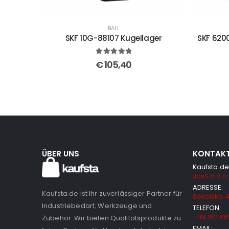
BALL
SKF 10G-88107 Kugellager
SKF 620
5
out of 5
€
105,40
ÜBER UNS
KONTAK
Kaufsta.de
JosS d.o.o.
ADRESSE:
Kaufsta.de ist Ihr zuverlässiger Partner für
Sokolska 4
Industriebedarf, Werkzeuge und
TELEFON:
+49 162 66
Zubehör. Wir bieten Qualitätsprodukte zu
EMAIL: