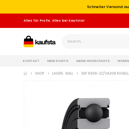
Schneller Versand au
Alles für Profis. Alles bei Kaufsta!
KONTAKT
MEIN KONTO
MEINE WUNSCHLISTE
WAREN
SHOP
LAGER
,
BALL
SKF 6306-2Z/VA208 KUGEL