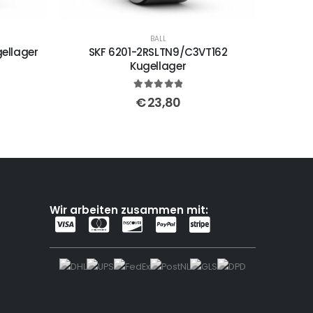
BALL
ellager
SKF 6201-2RSLTN9/C3VT162
Kugellager
5
out of 5
€
23,80
Wir arbeiten zusammen mit: