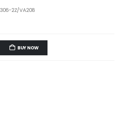
 6306-2Z/VA208
BUY NOW