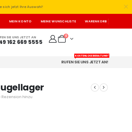
e sich jetzt Ihre Auswahl!
T
MEIN KONTO
MEINE WUNSCHLISTE
WARENKORB
0
FEN SIE UNS JETZT AN
49 162 669 5555
KOSTENLOSE BERATUNG!
RUFEN SIE UNS JETZT AN!
ugellager
 Rezension hinzu