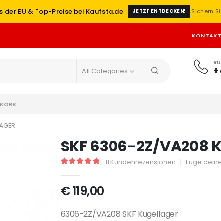
s der EU & Top-Preise bei Kaufsta.de
Sichern Si
JETZT ENTDECKEN!
KONTAK
RU
+
All Categories
KORB
LAGER
SKF 6306-2Z/VA208 K
11
Kundenrezensionen
|
Füge deine
5
out of 5
€
119,00
6306-2Z/VA208 SKF Kugellager