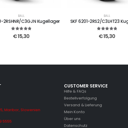
BALL
BALL
0-2RSHNR/C3GJN Kugellager
SKF 6201-2RS2/C3LHT23 Kug
5
out of 5
5
out of 5
€
15,30
€
15,30
T
CUSTOMER SERVICE
Hilfe & FAQs
Bestellverfolgung
Versand & Lieferung
5, Maribor, Slowenien
Mein Konto
Über uns
9 5555
Datenschutz