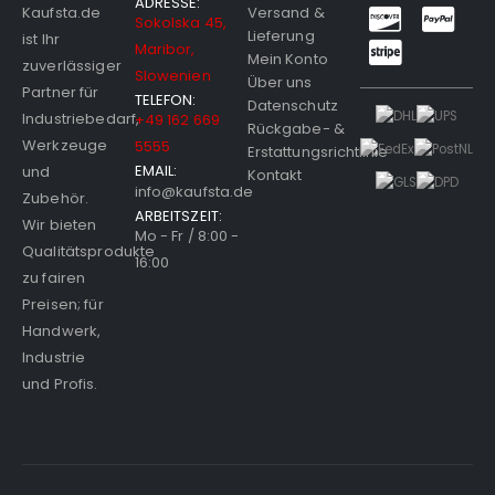
ADRESSE:
Versand &
Kaufsta.de
Sokolska 45,
Lieferung
ist Ihr
Maribor,
Mein Konto
zuverlässiger
Slowenien
Über uns
Partner für
TELEFON:
Datenschutz
Industriebedarf,
+49 162 669
Rückgabe- &
Werkzeuge
5555
Erstattungsrichtlinie
EMAIL:
und
Kontakt
info@kaufsta.de
Zubehör.
ARBEITSZEIT:
Wir bieten
Mo - Fr / 8:00 -
Qualitätsprodukte
16:00
zu fairen
Preisen; für
Handwerk,
Industrie
und Profis.