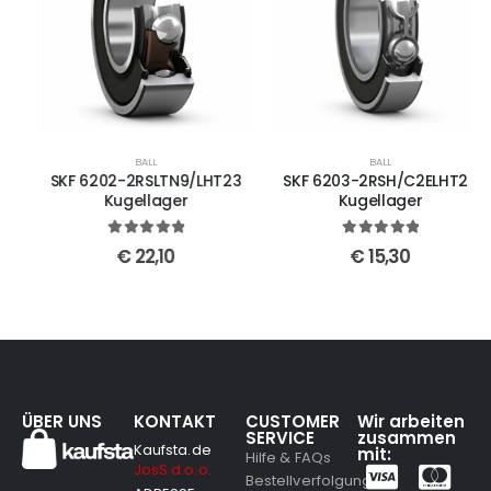
BALL
BALL
SKF 6202-2RSLTN9/LHT23
SKF 6203-2RSH/C2ELHT23
Kugellager
Kugellager
5
out of 5
5
out of 5
€
22,10
€
15,30
ÜBER UNS
KONTAKT
CUSTOMER
Wir arbeiten
SERVICE
zusammen
Kaufsta.de
mit:
Hilfe & FAQs
JosS d.o.o.
Bestellverfolgung