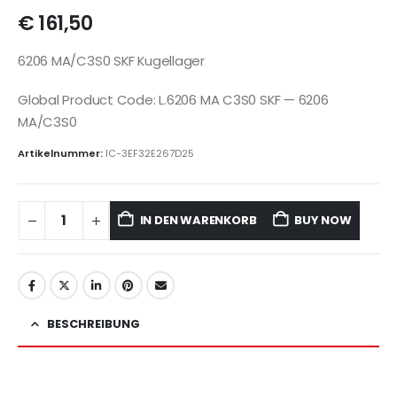
€
161,50
6206 MA/C3S0 SKF Kugellager
Global Product Code: L.6206 MA C3S0 SKF — 6206
MA/C3S0
Artikelnummer:
IC-3EF32E267D25
IN DEN WARENKORB
BUY NOW
BESCHREIBUNG