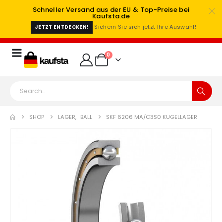
Schneller Versand aus der EU & Top-Preise bei
Kaufsta.de
Sichern Sie sich jetzt Ihre Auswahl!
JETZT ENTDECKEN!
0
SHOP
LAGER
,
BALL
SKF 6206 MA/C3S0 KUGELLAGER