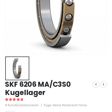
SKF 6206 MA/C3S0
Kugellager
5
out of 5
9
Kundenrezensionen
|
Füge deine Rezension hinzu