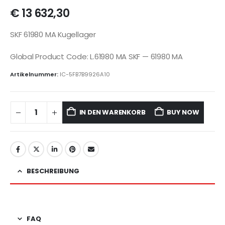
€
13 632,30
SKF 61980 MA Kugellager
Global Product Code: L.61980 MA SKF — 61980 MA
Artikelnummer:
IC-5FB7B9926A10
IN DEN WARENKORB
BUY NOW
BESCHREIBUNG
FAQ