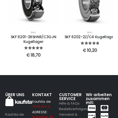
BALL
BALL
SKF 6201-2RSHNR/C3GJN
SKF 6202-2Z/C4 Kugellager
Kugellager
5
out of 5
€
10,20
5
out of 5
€
18,70
ÜBER UNS
KONTAKT
CUSTOMER
Wir arbeiten
SERVICE
zusammen
Kaufsta.de
mit:
Hilfe & FAQs
JosS d.o.o.
Bestellverfolgung
ADRESSE:
Versand &
Kaufsta.de
Sokolska 45,