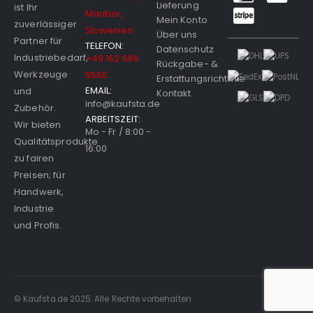
Lieferung
ist Ihr
Maribor,
Mein Konto
zuverlässiger
Slowenien
Über uns
Partner für
TELEFON:
Datenschutz
Industriebedarf,
+49 162 669
Rückgabe- &
Werkzeuge
5555
Erstattungsrichtlinie
EMAIL:
und
Kontakt
info@kaufsta.de
Zubehör.
ARBEITSZEIT:
Wir bieten
Mo - Fr / 8:00 -
Qualitätsprodukte
16:00
zu fairen
Preisen; für
Handwerk,
Industrie
und Profis.
© Kaufsta.de 2025. Alle Rechte vorbehalten