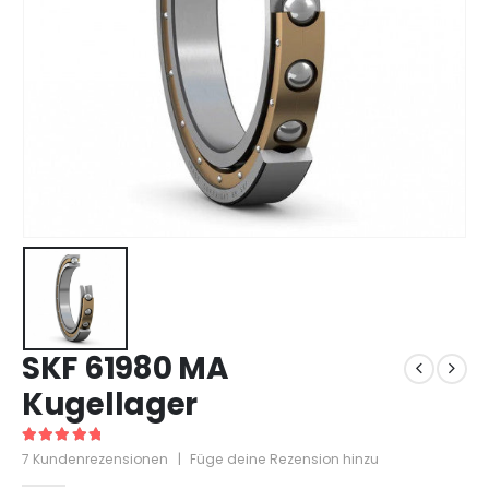
SKF 61980 MA
Kugellager
5
out of 5
7
Kundenrezensionen
|
Füge deine Rezension hinzu