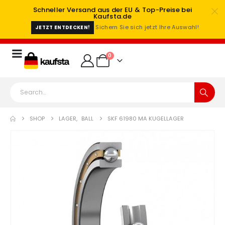
Schneller Versand aus der EU & Top-Preise bei
Kaufsta.de
Sichern Sie sich jetzt Ihre Auswahl!
JETZT ENTDECKEN!
0
SHOP
LAGER
,
BALL
SKF 61980 MA KUGELLAGER