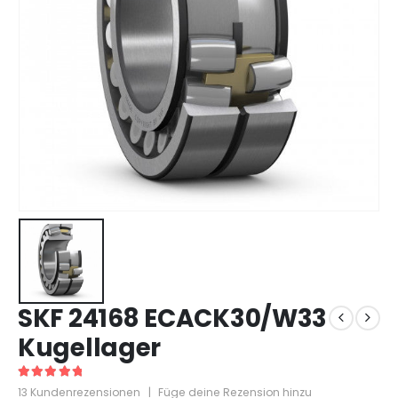
SKF 24168 ECACK30/W33
Kugellager
5
out of 5
13
Kundenrezensionen
|
Füge deine Rezension hinzu