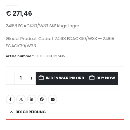
€
271,46
24168 ECACK30/W33 SKF Kugellager
Global Product Code: L.24168 ECACK30/W33 — 24168
ECACK30/W33
Artikelnummer:
IC-C56CBED27435
IN DEN WARENKORB
BUY NOW
BESCHREIBUNG