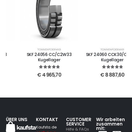
TONNENFOERMIG
TONNENFOERMIG
SKF 24056 CC/C2W33
SKF 24060 CCK30/C3W33
Kugellager
Kugellager
5
out of 5
5
out of 5
€
4 965,70
€
8 887,60
ÜBER UNS
KONTAKT
CUSTOMER
Wir arbeiten
SERVICE
zusammen
Kaufsta.de
mit:
Hilfe & FAQs