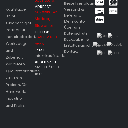
JosS d.o.o.
Bestellverfolgung
ADRESSE:
Versand &
Kaufsta.de
Sokolska 45,
Lieferung
ist Ihr
Maribor,
Mein Konto
zuverlässiger
Slowenien
Über uns
Partner für
TELEFON:
Datenschutz
Industriebedarf,
+49 162 669
Rückgabe- &
Werkzeuge
5555
Erstattungsrichtlinie
EMAIL:
und
Kontakt
info@kaufsta.de
Zubehör.
ARBEITSZEIT:
Wir bieten
Mo - Fr / 8:00 -
Qualitätsprodukte
16:00
zu fairen
Preisen; für
Handwerk,
Industrie
und Profis.