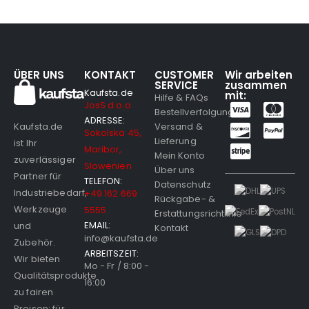
ÜBER UNS
KONTAKT
CUSTOMER
Wir arbeiten
SERVICE
zusammen
Kaufsta.de
mit:
Hilfe & FAQs
JosS d.o.o.
Bestellverfolgung
ADRESSE:
Versand &
Kaufsta.de
Sokolska 45,
Lieferung
ist Ihr
Maribor,
Mein Konto
zuverlässiger
Slowenien
Über uns
Partner für
TELEFON:
Datenschutz
Industriebedarf,
+49 162 669
Rückgabe- &
Werkzeuge
5555
Erstattungsrichtlinie
EMAIL:
und
Kontakt
info@kaufsta.de
Zubehör.
ARBEITSZEIT:
Wir bieten
Mo - Fr / 8:00 -
Qualitätsprodukte
16:00
zu fairen
Preisen; für