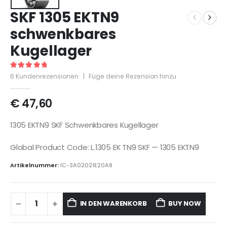
SKF 1305 EKTN9
schwenkbares
Kugellager
5
out of 5
6
Kundenrezensionen
|
Füge deine Rezension hinzu
€
47,60
1305 EKTN9 SKF Schwenkbares Kugellager
Global Product Code: L.1305 EK TN9 SKF — 1305 EKTN9
Artikelnummer:
IC-3A02021E20A8
IN DEN WARENKORB
BUY NOW