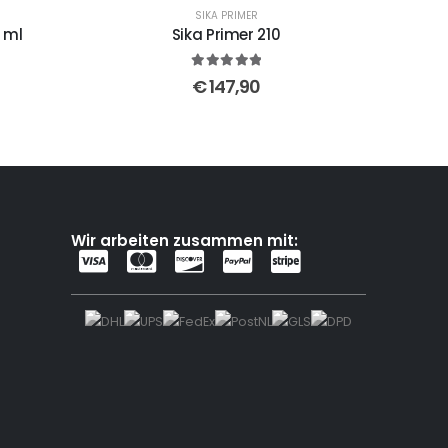
SIKA PRIMER
0 ml
Sika Primer 210
5
out of 5
€
147,90
Wir arbeiten zusammen mit: