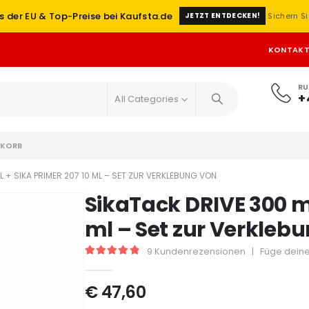
s der EU & Top-Preise bei Kaufsta.de
Sichern Si
JETZT ENTDECKEN!
KONTAK
RU
+
All Categories
KORB
L + SIKA PRIMER 207 10 ML – SET ZUR VERKLEBUNG VON
SikaTack DRIVE 300 ml
ml – Set zur Verkleb
9
Kundenrezensionen
|
Füge deine
5
out of 5
€
47,60