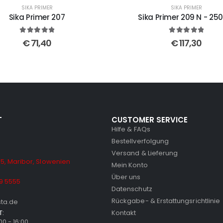
SIKA PRIMER
SIKA PRIMER
Sika Primer 207
Sika Primer 209 N - 25
5
out of 5
5
out of 5
€
71,40
€
117,30
T
CUSTOMER SERVICE
Hilfe & FAQs
Bestellverfolgung
Versand & Lieferung
5, Maribor, Slowenien
Mein Konto
Über uns
9 5555
Datenschutz
Rückgabe- & Erstattungsrichtlinie
sta.de
T:
Kontakt
:00 - 16:00