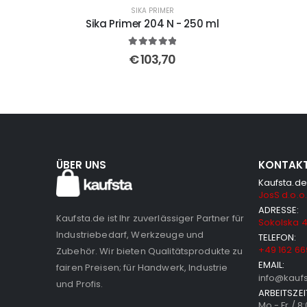
SIKA PRIMER
Sika Primer 204 N - 250 ml
5
out of 5
€
103,70
ÜBER UNS
KONTAK
Kaufsta.de
JosS d.o.o.
ADRESSE:
Kaufsta.de ist Ihr zuverlässiger Partner für
Sokolska 4
Industriebedarf, Werkzeuge und
TELEFON:
+49 162 66
Zubehör. Wir bieten Qualitätsprodukte zu
EMAIL:
fairen Preisen; für Handwerk, Industrie
info@kauf
und Profis.
ARBEITSZEI
Mo - Fr / 8