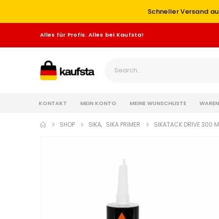
Schneller Versand au
Alles für Profis. Alles bei Kaufsta!
KONTAKT
MEIN KONTO
MEINE WUNSCHLISTE
WAREN
SHOP
SIKA
,
SIKA PRIMER
SIKATACK DRIVE 300 M