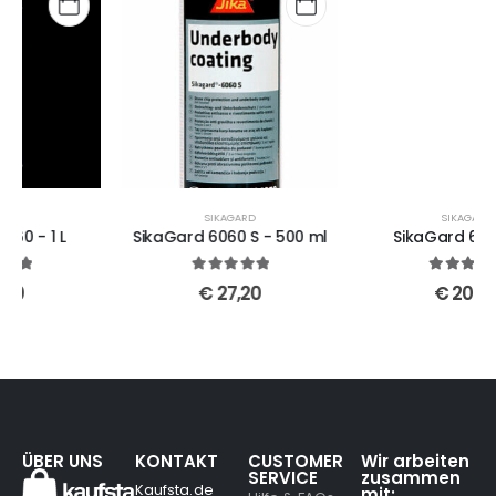
SIKAGARD
SIKAGARD
SikaGard 6060 S - 500 ml
SikaGard 6440 - 1 L
5
out of 5
5
out of 5
€
27,20
€
20,40
ÜBER UNS
KONTAKT
CUSTOMER
Wir arbeiten
SERVICE
zusammen
Kaufsta.de
mit: