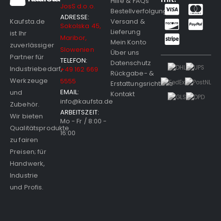
Hilfe & FAQs
JosS d.o.o.
Bestellverfolgung
ADRESSE:
Versand &
Kaufsta.de
Sokolska 45,
Lieferung
ist Ihr
Maribor,
Mein Konto
zuverlässiger
Slowenien
Über uns
Partner für
TELEFON:
Datenschutz
Industriebedarf,
+49 162 669
Rückgabe- &
Werkzeuge
5555
Erstattungsrichtlinie
EMAIL:
und
Kontakt
info@kaufsta.de
Zubehör.
ARBEITSZEIT:
Wir bieten
Mo - Fr / 8:00 -
Qualitätsprodukte
16:00
zu fairen
Preisen; für
Handwerk,
Industrie
und Profis.