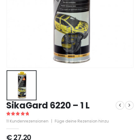
SikaGard 6220 – 1 L
5
out of 5
11
Kundenrezensionen
|
Füge deine Rezension hinzu
€
27,20