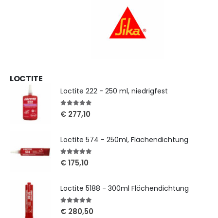
LOCTITE
Loctite 222 - 250 ml, niedrigfest
5
out of 5
€
277,10
Loctite 574 - 250ml, Flächendichtung
5
out of 5
€
175,10
Loctite 5188 - 300ml Flächendichtung
5
out of 5
€
280,50