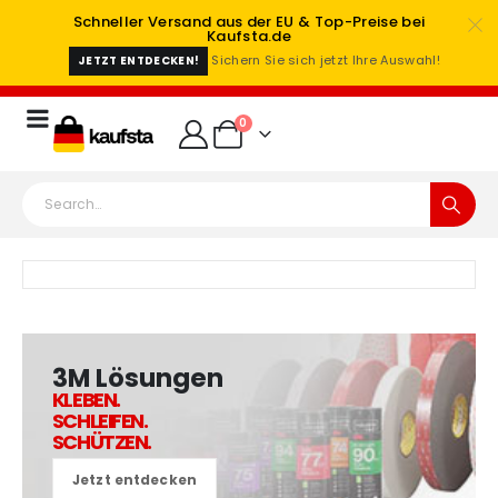
Schneller Versand aus der EU & Top-Preise bei
Kaufsta.de
Sichern Sie sich jetzt Ihre Auswahl!
JETZT ENTDECKEN!
0
3M Lösungen
KLEBEN.
SCHLEIFEN.
SCHÜTZEN.
Jetzt entdecken