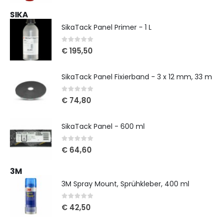
SIKA
SikaTack Panel Primer - 1 L
0
out of 5
€
195,50
SikaTack Panel Fixierband - 3 x 12 mm, 33 m
0
out of 5
€
74,80
SikaTack Panel - 600 ml
0
out of 5
€
64,60
3M
3M Spray Mount, Sprühkleber, 400 ml
0
out of 5
€
42,50