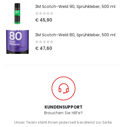
3M Scotch-Weld 90, Sprühkleber, 500 ml
0
out of 5
€
45,90
3M Scotch-Weld 80, Sprühkleber, 500 ml
0
out of 5
€
47,60
KUNDENSUPPORT
Brauchen Sie Hilfe?
Unser Team steht Ihnen jederzeit beratend zur Seite.