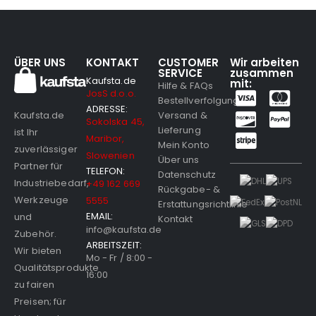
ÜBER UNS
KONTAKT
CUSTOMER
Wir arbeiten
SERVICE
zusammen
Kaufsta.de
mit:
Hilfe & FAQs
JosS d.o.o.
Bestellverfolgung
ADRESSE:
Versand &
Kaufsta.de
Sokolska 45,
Lieferung
ist Ihr
Maribor,
Mein Konto
zuverlässiger
Slowenien
Über uns
Partner für
TELEFON:
Datenschutz
Industriebedarf,
+49 162 669
Rückgabe- &
Werkzeuge
5555
Erstattungsrichtlinie
EMAIL:
und
Kontakt
info@kaufsta.de
Zubehör.
ARBEITSZEIT:
Wir bieten
Mo - Fr / 8:00 -
Qualitätsprodukte
16:00
zu fairen
Preisen; für