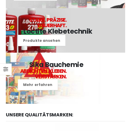
STARK. PRÄZISE.
DAUERHAFT.
Loctite Klebetechnik
Produkte ansehen
Sika Bauchemie
ABDICHTEN. KLEBEN.
VERSTÄRKEN.
Mehr erfahren
UNSERE QUALITÄTSMARKEN: