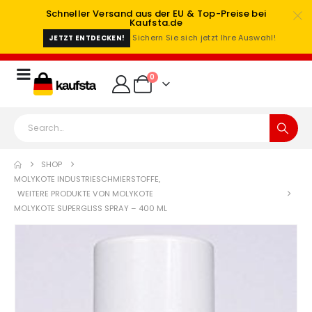
Schneller Versand aus der EU & Top-Preise bei
Kaufsta.de
Sichern Sie sich jetzt Ihre Auswahl!
JETZT ENTDECKEN!
0
SHOP
MOLYKOTE INDUSTRIESCHMIERSTOFFE
,
WEITERE PRODUKTE VON MOLYKOTE
MOLYKOTE SUPERGLISS SPRAY – 400 ML