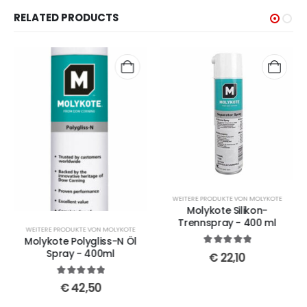
RELATED PRODUCTS
WEITERE PRODUKTE VON MOLYKOTE
Molykote Silikon-
Trennspray - 400 ml
WEITERE PRODUKTE VON MOLYKOTE
Molykote Polygliss-N Öl
Spray - 400ml
5
out of 5
€
22,10
5
out of 5
€
42,50