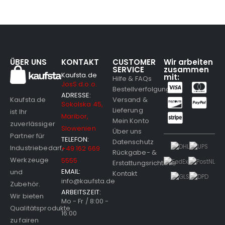
ÜBER UNS
KONTAKT
CUSTOMER
Wir arbeiten
SERVICE
zusammen
Kaufsta.de
mit:
Hilfe & FAQs
JosS d.o.o.
Bestellverfolgung
ADRESSE:
Versand &
Kaufsta.de
Sokolska 45,
Lieferung
ist Ihr
Maribor,
Mein Konto
zuverlässiger
Slowenien
Über uns
Partner für
TELEFON:
Datenschutz
Industriebedarf,
+49 162 669
Rückgabe- &
Werkzeuge
5555
Erstattungsrichtlinie
EMAIL:
und
Kontakt
info@kaufsta.de
Zubehör.
ARBEITSZEIT:
Wir bieten
Mo - Fr / 8:00 -
Qualitätsprodukte
16:00
zu fairen