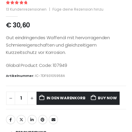
5
out of 5
13
Kundenrezensionen
|
Füge deine Rezension hinzu
€
30,60
Gut eindringendes Waffenöl mit hervorragenden
Schmiereigenschaften und gleichzeitigem
Kurzzeitschutz vor Korrosion.
Global Product Code: 107949
Artikelnummer:
IC-7DF93105958A
IN DEN WARENKORB
BUY NOW