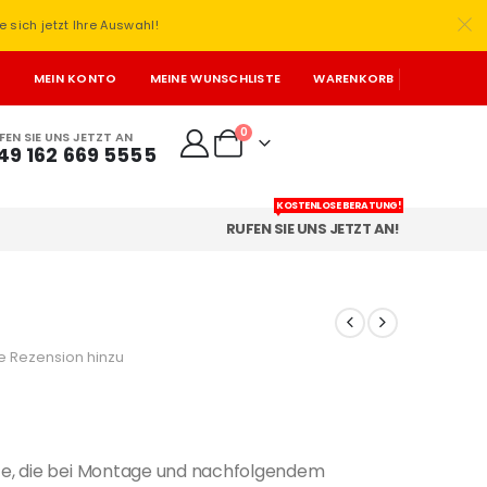
e sich jetzt Ihre Auswahl!
T
MEIN KONTO
MEINE WUNSCHLISTE
WARENKORB
0
FEN SIE UNS JETZT AN
49 162 669 5555
KOSTENLOSE BERATUNG!
RUFEN SIE UNS JETZT AN!
e Rezension hinzu
e, die bei Montage und nachfolgendem