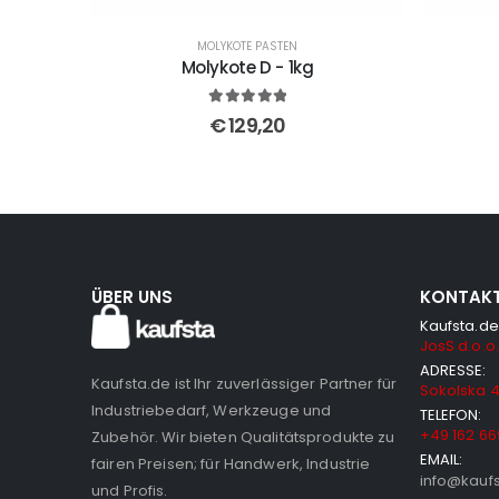
MOLYKOTE PASTEN
Molykote D - 1kg
5
out of 5
€
129,20
ÜBER UNS
KONTAK
Kaufsta.de
JosS d.o.o.
ADRESSE:
Kaufsta.de ist Ihr zuverlässiger Partner für
Sokolska 4
Industriebedarf, Werkzeuge und
TELEFON:
+49 162 66
Zubehör. Wir bieten Qualitätsprodukte zu
EMAIL:
fairen Preisen; für Handwerk, Industrie
info@kauf
und Profis.