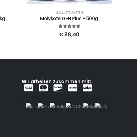
MOLYKOTE PASTEN
 kg
Molykote G-N Plus - 500g
5
out of 5
€
88,40
Wir arbeiten zusammen mit: