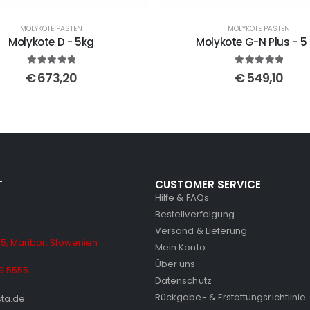
MOLYKOTE PASTEN
MOLYKOTE PASTEN
Molykote D - 5kg
Molykote G-N Plus - 5
5
out of 5
5
out of 5
€
673,20
€
549,10
T
CUSTOMER SERVICE
Hilfe & FAQs
Bestellverfolgung
Versand & Lieferung
5, Maribor, Slowenien
Mein Konto
Über uns
9 5555
Datenschutz
Rückgabe- & Erstattungsrichtlinie
sta.de