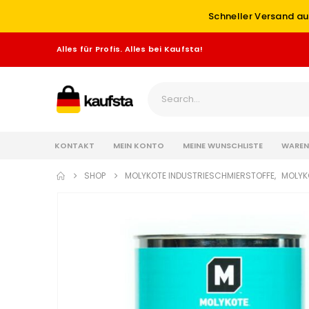
Schneller Versand au
Alles für Profis. Alles bei Kaufsta!
KONTAKT
MEIN KONTO
MEINE WUNSCHLISTE
WAREN
SHOP
MOLYKOTE INDUSTRIESCHMIERSTOFFE
,
MOLYK