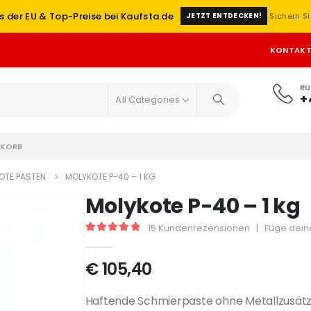
s der EU & Top-Preise bei Kaufsta.de
Sichern Si
JETZT ENTDECKEN!
KONTAK
RU
+
All Categories
KORB
OTE PASTEN
MOLYKOTE P-40 – 1 KG
Molykote P-40 – 1 kg
15
Kundenrezensionen
|
Füge dein
5
out of 5
€
105,40
Haftende Schmierpaste ohne Metallzusätz