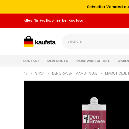
Schneller Versand au
Alles für Profis. Alles bei Kaufsta!
KONTAKT
MEIN KONTO
MEINE WUNSCHLISTE
WAREN
SHOP
DEN BRAVEN
,
MAMUT GLUE
MAMUT GLUE TO