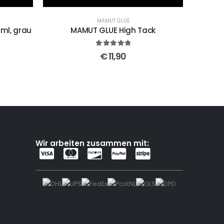
MAMUT GLUE
 ml, grau
MAMUT GLUE High Tack
5
out of 5
€
11,90
Wir arbeiten zusammen mit: