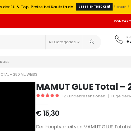
s der EU & Top-Preise bei Kaufsta.de
Sichern Si
JETZT ENTDECKEN!
KONTAK
RU
+
All Categories
KORB
TAL – 290 ML, WEISS
MAMUT GLUE Total – 2
12
Kundenrezensionen
|
Füge dein
5
out of 5
€
15,30
Der Hauptvorteil von MAMUT GLUE Total ist