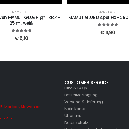
MAMUT GLUE
MAMUT GLUE
ven MAMUT GLUE High Tack -
MAMUT GLUE Disper Fix - 280
25 ml, weiß
5
out of 5
€
11,90
5
out of 5
€
5,10
T
CUSTOMER SERVICE
Hilfe & FAQs
Bestellverfolgung
Versand & Lieferung
5, Maribor, Slowenien
Mein Konto
Über uns
9 5555
Datenschutz