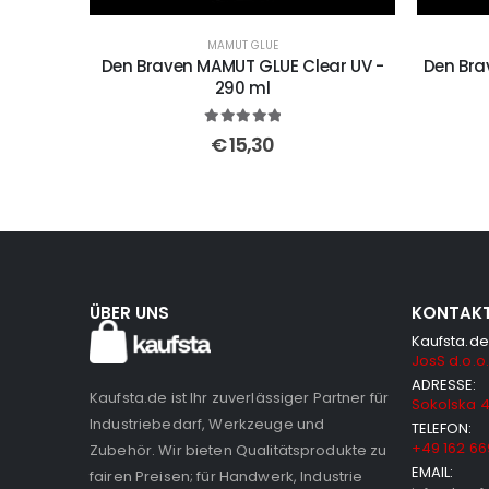
MAMUT GLUE
Den Braven MAMUT GLUE Clear UV -
Den Bra
290 ml
5
out of 5
€
15,30
ÜBER UNS
KONTAK
Kaufsta.de
JosS d.o.o.
ADRESSE:
Kaufsta.de ist Ihr zuverlässiger Partner für
Sokolska 4
Industriebedarf, Werkzeuge und
TELEFON:
+49 162 66
Zubehör. Wir bieten Qualitätsprodukte zu
EMAIL:
fairen Preisen; für Handwerk, Industrie