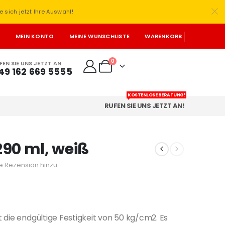
e sich jetzt Ihre Auswahl!
T
MEIN KONTO
MEINE WUNSCHLISTE
WARENKORB
0
FEN SIE UNS JETZT AN
49 162 669 5555
KOSTENLOSE BERATUNG!
RUFEN SIE UNS JETZT AN!
90 ml, weiß
e Rezension hinzu
 die endgültige Festigkeit von 50 kg/cm2. Es